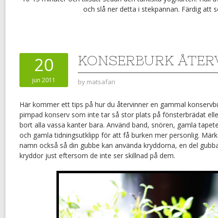
och slå ner detta i stekpannan. Färdig att s
KONSERBURK ÅTER
20
jun 2011
by
matsafari
Här kommer ett tips på hur du återvinner en gammal konservbur
pimpad konserv som inte tar så stor plats på fönsterbrädat eller
bort alla vassa kanter bara. Använd band, snören, gamla tapete
och gamla tidningsutklipp för att få burken mer personlig. Mä
namn också så din gubbe kan använda kryddorna, en del gubba
kryddor just eftersom de inte ser skillnad på dem.