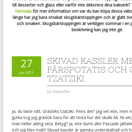
till desserter och glass eller varför inte dekorera dina bakver
hemsida
för mer information om var du kan köpa dessa väl
länge har jag bara smakat skogsbärstoppingen och är glatt ö
och smaken. Skogsbärstoppingen är verkligen sommar i en p
beskrivning kan jag inte ge.
SKIVAD KASSLER M
27
FÄRSPOTATIS OCH
jun 2011
TZATZIKI
by
matsafari
Ja, du läste rätt. Gräslöks tzatziki. Finns det? Jag vet inte, men n
gurka tog jag gräslök bara för att testa hur det skulle bli. Ni ve
man heller aldrig veta. Betyg? Ja, inte dumt alls! Passade jättebra
och jag blev mätt! Skivad kassler är ganska underskattad och ha