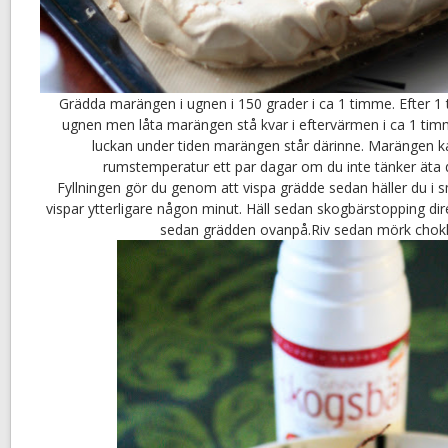
Grädda marängen i ugnen i 150 grader i ca 1 timme. Efter 1
ugnen men låta marängen stå kvar i eftervärmen i ca 1 timme
luckan under tiden marängen står därinne. Marängen ka
rumstemperatur ett par dagar om du inte tänker ät
Fyllningen gör du genom att vispa grädde sedan häller du i 
vispar ytterligare någon minut. Häll sedan skogbärstopping d
sedan grädden ovanpå.Riv sedan mörk chokl