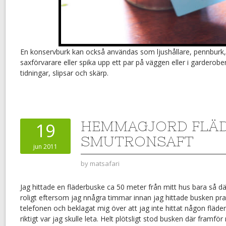
En konservburk kan också användas som ljushållare, pennburk, kas
saxförvarare eller spika upp ett par på väggen eller i garderobe
tidningar, slipsar och skärp.
HEMMAGJORD FLÄ
19
SMUTRONSAFT
jun 2011
by
matsafari
Jag hittade en fläderbuske ca 50 meter från mitt hus bara så d
roligt eftersom jag nnågra timmar innan jag hittade busken 
telefonen och beklagat mig över att jag inte hittat någon fläder 
riktigt var jag skulle leta. Helt plötsligt stod busken där fram