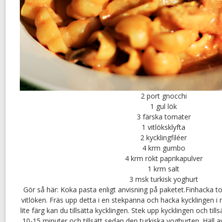
2 port gnocchi
1 gul lök
3 färska tomater
1 vitlöksklyfta
2 kycklingfiléer
4 krm gumbo
4 krm rökt paprikapulver
1 krm salt
3 msk turkisk yoghurt
Gör så här: Koka pasta enligt anvisning på paketet.Finhacka 
vitlöken. Fräs upp detta i en stekpanna och hacka kycklingen i m
lite färg kan du tillsätta kycklingen. Stek upp kycklingen och tillsä
10-15 minuter och tillsätt sedan den turkiska yoghurten. Häll 