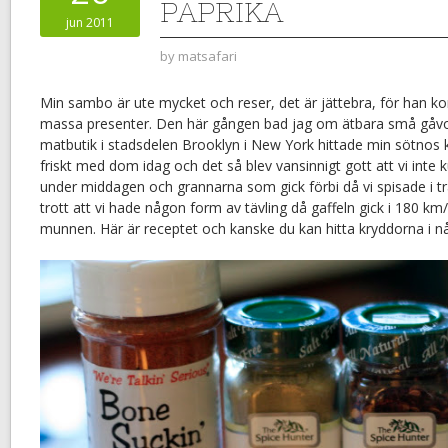
PAPRIKA
jun 2011
by
matsafari
Min sambo är ute mycket och reser, det är jättebra, för han 
massa presenter. Den här gången bad jag om ätbara små gåvo
matbutik i stadsdelen Brooklyn i New York hittade min sötnos kr
friskt med dom idag och det så blev vansinnigt gott att vi int
under middagen och grannarna som gick förbi då vi spisade i 
trott att vi hade någon form av tävling då gaffeln gick i 180 km/
munnen. Här är receptet och kanske du kan hitta kryddorna i n