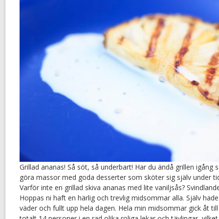
Grillad ananas! Så söt, så underbart! Har du ändå grillen igång s
göra massor med goda desserter som sköter sig själv under ti
Varför inte en grillad skiva ananas med lite vaniljsås? Svindlande
Hoppas ni haft en härlig och trevlig midsommar alla. Själv hade 
väder och fullt upp hela dagen. Hela min midsommar gick åt till 
totalt 14 personer i en rad olika roliga lekar och tävlingar, vilk