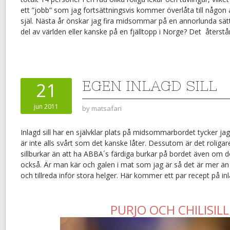
ett ”jobb” som jag fortsättningsvis kommer överlåta till någon
själ. Nästa år önskar jag fira midsommar på en annorlunda sät
del av världen eller kanske på en fjälltopp i Norge? Det återstår
EGEN INLAGD SILL
21
jun 2011
by
matsafari
Inlagd sill har en självklar plats på midsommarbordet tycker jag 
är inte alls svårt som det kanske låter. Dessutom är det roligar
sillburkar än att ha ABBA´s färdiga burkar på bordet även o
också. Är man kär och galen i mat som jag är så det är mer än 
och tillreda inför stora helger. Här kommer ett par recept på in
PURJO OCH CHILISILL