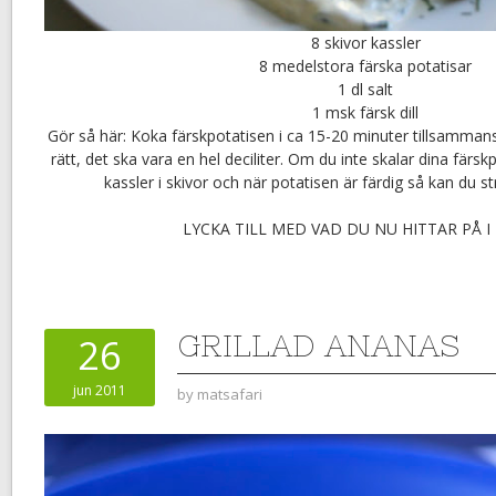
8 skivor kassler
8 medelstora färska potatisar
1 dl salt
1 msk färsk dill
Gör så här: Koka färskpotatisen i ca 15-20 minuter tillsammans 
rätt, det ska vara en hel deciliter. Om du inte skalar dina färsk
kassler i skivor och när potatisen är färdig så kan du st
LYCKA TILL MED VAD DU NU HITTAR PÅ I
GRILLAD ANANAS
26
jun 2011
by
matsafari