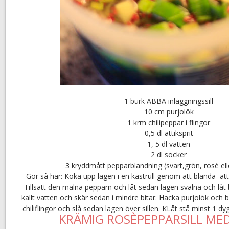
1 burk ABBA inläggningssill
10 cm purjolök
1 krm chilipeppar i flingor
0,5 dl ättiksprit
1, 5 dl vatten
2 dl socker
3 kryddmått pepparblandning (svart,grön, rosé ell
Gör så här: Koka upp lagen i en kastrull genom att blanda ätt
Tillsätt den malna pepparn och låt sedan lagen svalna och låt bi 
kallt vatten och skär sedan i mindre bitar. Hacka purjolök och 
chiliflingor och slå sedan lagen över sillen. KLåt stå minst 1 d
KRÄMIG ROSÈPEPPARSILL ME