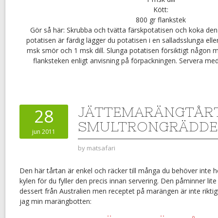
Kött:
800 gr flankstek
Gör så här: Skrubba och tvätta färskpotatisen och koka den
potatisen är färdig lägger du potatisen i en salladsslunga elle
msk smör och 1 msk dill. Slunga potatisen försiktigt någon min
flanksteken enligt anvisning på förpackningen. Servera med 
JÄTTEMARÄNGTÅR
28
SMULTRONGRÄDDE
jun 2011
by
matsafari
Den här tårtan är enkel och räcker till många du behöver inte h
kylen för du fyller den precis innan servering. Den påminner li
dessert från Australien men receptet på marängen är inte riktigt
jag min marängbotten: