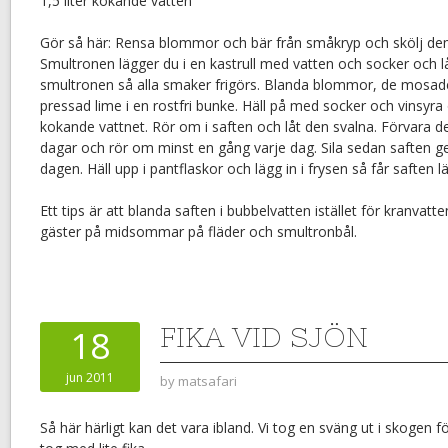
1,5 liter kokande vatten
Gör så här: Rensa blommor och bär från småkryp och skölj dem v
Smultronen lägger du i en kastrull med vatten och socker och 
smultronen så alla smaker frigörs. Blanda blommor, de mosade
pressad lime i en rostfri bunke. Häll på med socker och vinsyra
kokande vattnet. Rör om i saften och låt den svalna. Förvara de
dagar och rör om minst en gång varje dag. Sila sedan saften g
dagen. Häll upp i pantflaskor och lägg in i frysen så får saften l
Ett tips är att blanda saften i bubbelvatten istället för kranvatt
gäster på midsommar på fläder och smultronbål.
FIKA VID SJÖN
18
jun 2011
by
matsafari
Så här härligt kan det vara ibland. Vi tog en sväng ut i skogen 