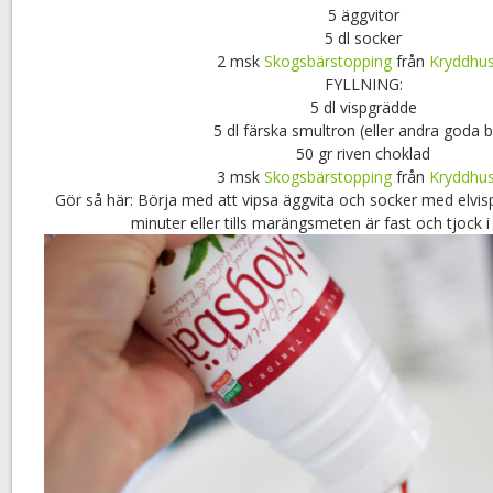
5 äggvitor
5 dl socker
2 msk
Skogsbärstopping
från
Kryddhu
FYLLNING:
5 dl vispgrädde
5 dl färska smultron (eller andra goda b
50 gr riven choklad
3 msk
Skogsbärstopping
från
Kryddhu
Gör så här: Börja med att vipsa äggvita och socker med elvis
minuter eller tills marängsmeten är fast och tjock 