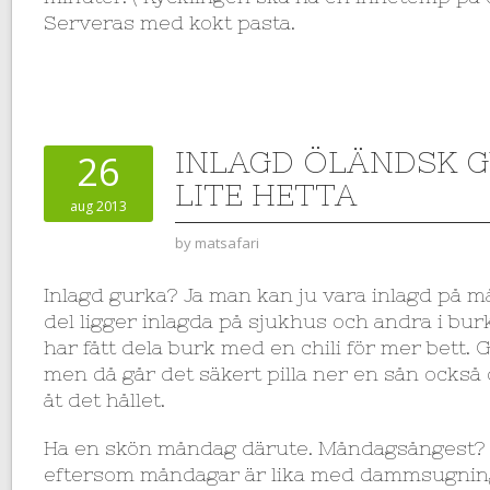
Serveras med kokt pasta.
INLAGD ÖLÄNDSK 
26
LITE HETTA
aug 2013
by
matsafari
Inlagd gurka? Ja man kan ju vara inlagd på m
del ligger inlagda på sjukhus och andra i bu
har fått dela burk med en chili för mer bett. Gi
men då går det säkert pilla ner en sån också 
åt det hållet.
Ha en skön måndag därute. Måndagsångest? 
eftersom måndagar är lika med dammsugnin