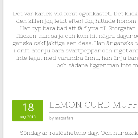
Det var kärlek vid först ögonkastet…Det klic
den killen jag letat efter! Jag hittade honom 
Han typ bara bad att få flytta till Storgatan
fläcken, han sa ja och kom hit några dagar s
ganska oskiljaktiga sen dess. Han är ganska t
i drift, äter ju bara svartpeppar och inget a
inte legat med varandra ännu, han är ju ba
och sådana ligger man inte m
LEMON CURD MUFF
18
aug 2013
by
matsafari
Söndag är raslöshetens dag. Och hur skak