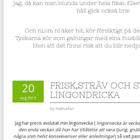
jag, då kan man blunda under hela fikat. Eller 
håll gick också bra!
Och ni,om ni åker hit, kör försiktigt på den
Tyskarna kör som galningar med sina husbil
liten att det finns risk att du blir nedp
FRISK,STRÄV OCH S
20
LINGONDRICKA
aug 2013
by
matsafari
Jag har precis avslutat min lingonvecka (
lingonvecka är veck
den enda veckan då hon har tillåtelse att vara tjurig, gnäll
några som helst konsekvenser eller anledningar
) så vad pass