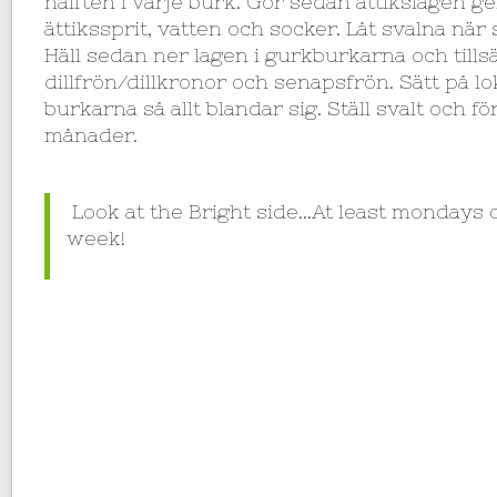
hälften i varje burk. Gör sedan ättikslagen 
ättikssprit, vatten och socker. Låt svalna när 
Häll sedan ner lagen i gurkburkarna och tillsä
dillfrön/dillkronor och senapsfrön. Sätt på l
burkarna så allt blandar sig. Ställ svalt och f
månader.
Look at the Bright side…At least mondays 
week!