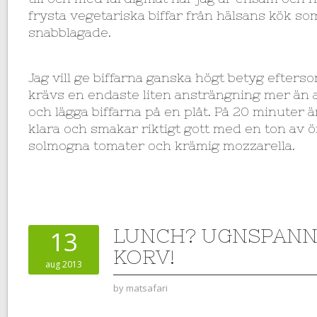
frysta vegetariska biffar från hälsans kök s
snabblagade.
Jag vill ge biffarna ganska högt betyg eftersom
krävs en endaste liten ansträngning mer än a
och lägga biffarna på en plåt. På 20 minuter
klara och smakar riktigt gott med en ton av ö
solmogna tomater och krämig mozzarella.
LUNCH? UGNSPANN
13
KORV!
aug 2013
by
matsafari