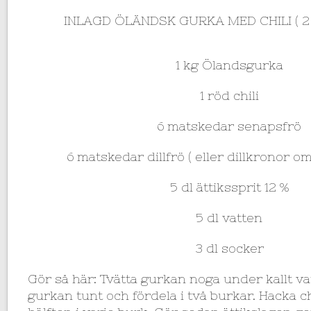
INLAGD ÖLÄNDSK GURKA MED CHILI ( 2 
1 kg Ölandsgurka
1 röd chili
6 matskedar senapsfrö
6 matskedar dillfrö ( eller dillkronor om
5 dl ättikssprit 12 %
5 dl vatten
3 dl socker
Gör så här: Tvätta gurkan noga under kallt va
gurkan tunt och fördela i två burkar. Hacka ch