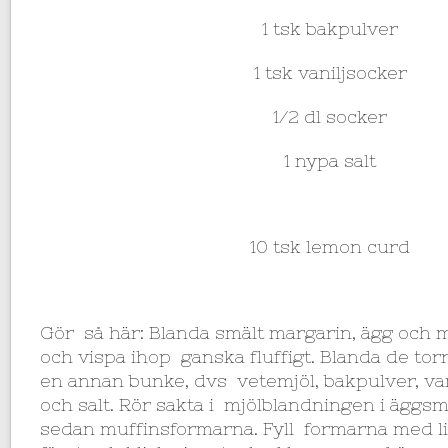
1 tsk bakpulver
1 tsk vaniljsocker
1/2 dl socker
1 nypa salt
10 tsk lemon curd
Gör så här: Blanda smält margarin, ägg och m
och vispa ihop ganska fluffigt. Blanda de tor
en annan bunke, dvs vetemjöl, bakpulver, van
och salt. Rör sakta i mjölblandningen i äggsm
sedan muffinsformarna. Fyll formarna med li