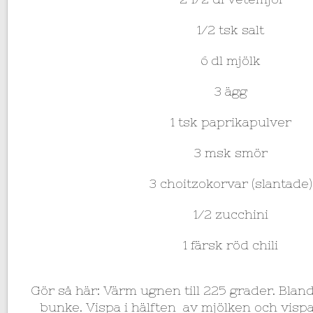
1/2 tsk salt
6 dl mjölk
3 ägg
1 tsk paprikapulver
3 msk smör
3 choitzokorvar (slantade)
1/2 zucchini
1 färsk röd chili
Gör så här: Värm ugnen till 225 grader. Bland
bunke. Vispa i hälften av mjölken och vispa 