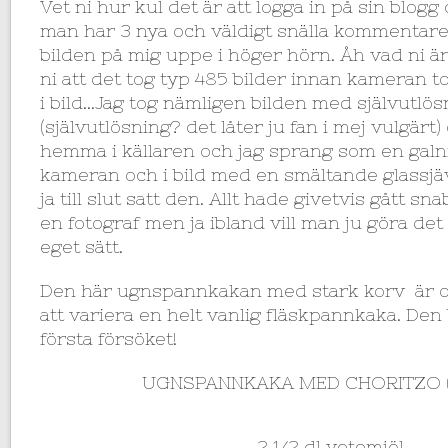
Vet ni hur kul det är att logga in på sin blogg
man har 3 nya och väldigt snälla kommentar
bilden på mig uppe i höger hörn. Åh vad ni är
ni att det tog typ 485 bilder innan kameran t
i bild…Jag tog nämligen bilden med självutlös
(självutlösning? det låter ju fan i mej vulgärt)
hemma i källaren och jag sprang som en galn
kameran och i bild med en smältande glassjä
ja till slut satt den. Allt hade givetvis gått sn
en fotograf men ja ibland vill man ju göra det 
eget sätt.
Den här ugnspannkakan med stark korv är oc
att variera en helt vanlig fläskpannkaka. Den
första försöket!
UGNSPANNKAKA MED CHORITZO ( 
2 1/2 dl vetemjöl