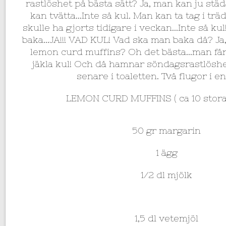
rastlöshet på bästa sätt? Ja, man kan ju stä
kan tvätta…Inte så kul. Man kan ta tag i tr
skulle ha gjorts tidigare i veckan…Inte så kul!
baka…JA!!! VAD KUL! Vad ska man baka då? Ja, 
lemon curd muffins? Oh det bästa…man får ä
jäkla kul! Och då hamnar söndagsrastlösh
senare i toaletten. Två flugor i en
LEMON CURD MUFFINS ( ca 10 stora
50 gr margarin
1 ägg
1/2 dl mjölk
1,5 dl vetemjöl