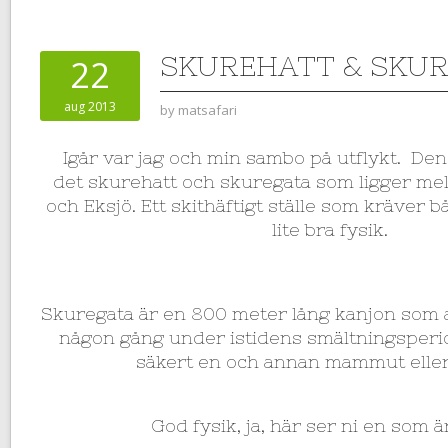
SKUREHATT & SKU
22
aug 2013
by
matsafari
Igår var jag och min sambo på utflykt. De
det skurehatt och skuregata som ligger me
och Eksjö. Ett skithäftigt ställe som kräver 
lite bra fysik.
Skuregata är en 800 meter lång kanjon som 
någon gång under istidens smältningsperi
säkert en och annan mammut eller
God fysik, ja, här ser ni en som ä