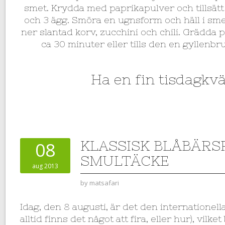
smet. Krydda med paprikapulver och tillsätt
och 3 ägg. Smöra en ugnsform och häll i sme
ner slantad korv, zucchini och chili. Grädda 
ca 30 minuter eller tills den en gyllenbru
Ha en fin tisdagkväl
KLASSISK BLÅBÄRS
08
SMULTÄCKE
aug 2013
by
matsafari
Idag, den 8 augusti, är det den internationel
alltid finns det något att fira, eller hur), vilke