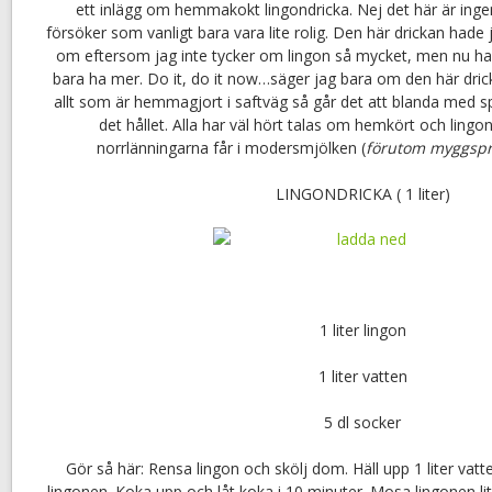
ett inlägg om hemmakokt lingondricka. Nej det här är ingen
försöker som vanligt bara vara lite rolig. Den här drickan hade 
om eftersom jag inte tycker om lingon så mycket, men nu har
bara ha mer. Do it, do it now…säger jag bara om den här dri
allt som är hemmagjort i saftväg så går det att blanda med sp
det hållet. Alla har väl hört talas om hemkört och lingo
norrlänningarna får i modersmjölken (
förutom myggspr
LINGONDRICKA ( 1 liter)
1 liter lingon
1 liter vatten
5 dl socker
Gör så här: Rensa lingon och skölj dom. Häll upp 1 liter vatten
lingonen. Koka upp och låt koka i 10 minuter. Mosa lingonen lit