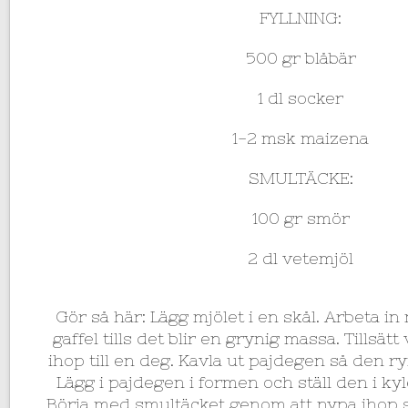
FYLLNING:
500 gr blåbär
1 dl socker
1-2 msk maizena
SMULTÄCKE:
100 gr smör
2 dl vetemjöl
Gör så här: Lägg mjölet i en skål. Arbeta i
gaffel tills det blir en grynig massa. Tillsät
ihop till en deg. Kavla ut pajdegen så den 
Lägg i pajdegen i formen och ställ den i ky
Börja med smultäcket genom att nypa ihop 