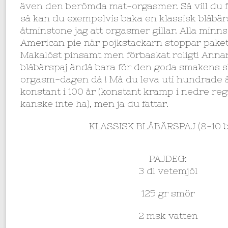
även den berömda mat-orgasmer. Så vill du 
så kan du exempelvis baka en klassisk blåbärs
åtminstone jag att orgasmer gillar. Alla minns
American pie när pojkstackarn stoppar paket
Makalöst pinsamt men förbaskat roligt! Anna
blåbärspaj ändå bara för den goda smakens sku
orgasm-dagen då ! Må du leva uti hundrade 
konstant i 100 år (konstant kramp i nedre re
kanske inte ha), men ja du fattar.
KLASSISK BLÅBÄRSPAJ (8-10 bi
PAJDEG:
3 dl vetemjöl
125 gr smör
2 msk vatten