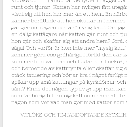
Vitlöks och timjandoftande lyder inläggsrubr
runt och tjurar. Katten har nyligen fått uteg
visat sig att hon har mer än ett hem. En närb
känner berättade att hon skuttar in i hennes
gånger om dagen och är ”mysig katt”. Om ja
en dålig kattägare när katten går runt och tj
hon går och skaffar sig ett andra hem? Jorå,
säga! Och varför är hon inte mer ”mysig kat
kommer göra oss gråhåriga i förtid den där k
kommer hon väl hem och luktar sprit också, 
och beroende av kattmynta eller skaffar sig e
otäck tatuering och börjar lira i något farlig
spikar upp små kattungar på kyrkdörrar och 
sånt? Finns det någon typ av grupp man kan g
som ”anhörig till trotsig katt som hamnat lite
någon som vet vad man gör med katter som vi
VITLÖKS OCH TIMJANDOFTANDE KYCKLING 