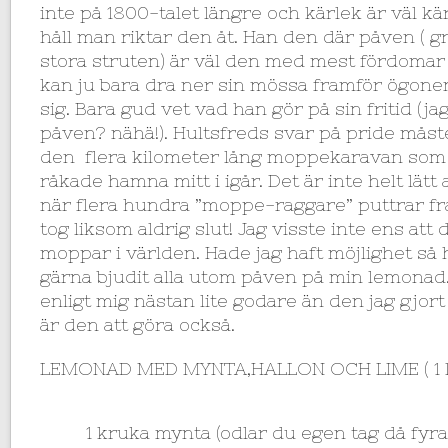
inte på 1800-talet längre och kärlek är väl kä
håll man riktar den åt. Han den där påven (
stora struten) är väl den med mest fördomar
kan ju bara dra ner sin mössa framför ögone
sig. Bara gud vet vad han gör på sin fritid (
påven? nähä!). Hultsfreds svar på pride måste
den flera kilometer lång moppekaravan som 
råkade hamna mitt i igår. Det är inte helt lätt 
när flera hundra ”moppe-raggare” puttrar fr
tog liksom aldrig slut! Jag visste inte ens at
moppar i världen. Hade jag haft möjlighet så
gärna bjudit alla utom påven på min lemonad
enligt mig nästan lite godare än den jag gjort
är den att göra också.
LEMONAD MED MYNTA,HALLON OCH LIME ( 1 li
1 kruka mynta (odlar du egen tag då fyra 