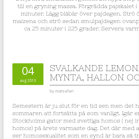
till en gryning massa. Förgrädda pajskalet i 
minuter. Lägg blåbär över pajdegen. Strö 
maizena och strö sedan smulpajdegen ovanpå
ca 25 minuter i 225 grader. Servera varm
SVALKANDE LEMON
04
MYNTA, HALLON OC
aug 2013
by
matsafari
Semestern är ju slut för en tid sen men det h
sommaren att fortsätta på som vanligt. Igår e
Stockholms gator med svettiga homos ( nej 
homos) på årets varmaste dag. Det där med a
ser homosexualitet som en synd är bara så tra