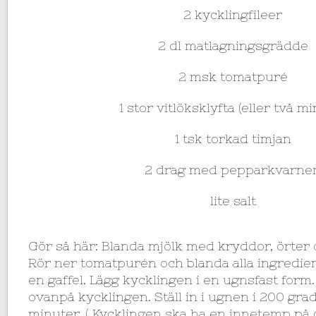
2 kycklingfileer
2 dl matlagningsgrädde
2 msk tomatpuré
1 stor vitlöksklyfta (eller två m
1 tsk torkad timjan
2 drag med pepparkvarne
lite salt
Gör så här: Blanda mjölk med kryddor, örter 
Rör ner tomatpurén och blanda alla ingredie
en gaffel. Lägg kycklingen i en ugnsfast form.
ovanpå kycklingen. Ställ in i ugnen i 200 gra
minuter. ( Kycklingen ska ha en innetemp på c