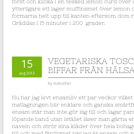
först och klicka i en tesked lemon curd över
ytterligare ett lager muffinsmet över lemon c
formarna helt upp till kanten eftersom dom r
Gräddas i 15 minuter i 200 grader.
VEGETARISKA TOS
15
BIFFAR FRÅN HÄLS
aug 2013
by
matsafari
Nu har jag levt ensamliv ett par veckor vilket
matlagningen blir enklare och ganska smärtfr
ensam står man inte gör sig till och lagar par
löpande band utan istället läser man gärna en 
naveln och strör sina kläder över hela bohage
till och med färdigmat när jag är ensam och n