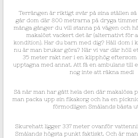
Terrängen är riktigt svår på sina ställen s
går dom där 800 metrarna på dryga timme
många gånger du vill stanna på vägen och hå
makalöst vackert det är (alternativt för a
kondition). Har du barn med dig? Håll dom i k
nu är man brukar göra? När vi var där höll et
35 meter rakt ner i en klipphög eftersom
upptagna med annat. Att få en ambulans till et
nog inte att räkna med!
Så när man har gått hela den där makalösa
man packa upp sin fikakorg och ha en pickn
förmodligen Smålands bästa ut
Skurehatt ligger 337 meter ovanför vattenniv
Smålands högsta punkt faktiskt. Och är man