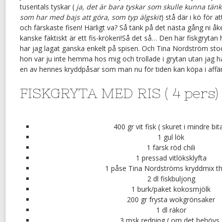
tusentals tyskar (
ja, det är bara tyskar som skulle kunna tänka
som har med bajs att göra, som typ älgskit
) stå där i kö för a
och färskaste fisen! Härligt va? Så tänk på det nästa gång ni åker
kanske faktiskt är ett fis-krökeri!Så det så… Den här fiskgrytan 
har jag lagat ganska enkelt på spisen. Och Tina Nordström stod
hon var ju inte hemma hos mig och trollade i grytan utan jag h
en av hennes kryddpåsar som man nu för tiden kan köpa i affä
FISKGRYTA MED RIS ( 4 pers)
400 gr vit fisk ( skuret i mindre bit
1 gul lök
1 färsk röd chili
1 pressad vitlöksklyfta
1 påse Tina Nordströms kryddmix tha
2 dl fiskbuljong
1 burk/paket kokosmjölk
200 gr frysta wokgrönsaker
1 dl räkor
3 msk redning ( om det behövs 