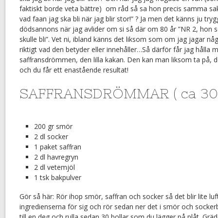
faktiskt borde veta bättre) om råd så sa hon precis samma sak
vad faan jag ska bli när jag blir stor!” ? Ja men det känns ju try
dödsannons när jag avlider om si så där om 80 år ”NR 2, hon s
skulle bli”. Vet ni, ibland känns det liksom som om jag jagar n
riktigt vad den betyder eller innehåller…Så därför får jag hålla mi
saffransdrömmen, den lilla kakan. Den kan man liksom ta på, det
och du får ett enastående resultat!
SAFFRANSDRÖMMAR ( ca 30 
200 gr smör
2 dl socker
1 paket saffran
2 dl havregryn
2 dl vetemjöl
1 tsk bakpulver
Gör så här: Rör ihop smör, saffran och socker så det blir lite luf
ingredienserna för sig och rör sedan ner det i smör och socker
till en deg och rulla sedan 30 bollar som du lägger på plåt. Gräd