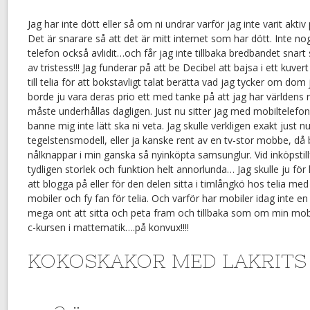
Jag har inte dött eller så om ni undrar varför jag inte varit aktiv
Det är snarare så att det är mitt internet som har dött. Inte n
telefon också avlidit…och får jag inte tillbaka bredbandet snart
av tristess!!! Jag funderar på att be Decibel att bajsa i ett kuv
till telia för att bokstavligt talat berätta vad jag tycker om dom
borde ju vara deras prio ett med tanke på att jag har världens
måste underhållas dagligen. Just nu sitter jag med mobiltelefo
banne mig inte lätt ska ni veta. Jag skulle verkligen exakt just n
tegelstensmodell, eller ja kanske rent av en tv-stor mobbe, d
nålknappar i min ganska så nyinköpta samsunglur. Vid inköpstillf
tydligen storlek och funktion helt annorlunda… Jag skulle ju för 
att blogga på eller för den delen sitta i timlångkö hos telia me
mobiler och fy fan för telia. Och varför har mobiler idag inte en
mega ont att sitta och peta fram och tillbaka som om min mob
c-kursen i mattematik….på konvux!!!!
KOKOSKAKOR MED LAKRITS ( 