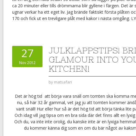
ca 20 minuter eller tills drömmarna blir gyllene i färgen. Det är 
ugnar verkar ha ett eget liv. Jag brände faktiskt första plåten o
170 och fick ut en trevligare plåt med kakor i nästa omgång. L
JULKLAPPSTIPS! B
27
GLAMOUR INTO YO
Nov 2012
KITCHEN!
by
matsafari
Det är hög tid att börja vara snäll om tomten ska komma me
nu, så här 32 år gammal, vet jag ju att tomten kommer än
varit snäll! Hur eller hur så är det hög tid att börja tänka lite 
Och idag vill jag tipsa om en bra sida där det finns allt en ly
Och du, va inte inte orolig, du kanske inte är en lyxiga hemma
du kommer känna dig som en om du bär något av kaksmu