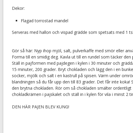
Dekor:
Flagad torrostad mandel
Serveras med hallon och vispad grädde som spetsats med 1 tsk
Gör så här: Nyp ihop mjöl, salt, pulverkaffe med smör eller a
Forma till en smidig deg. Kavla ut till en rundel som täcker de
Ställ in pajformen med pajdegen i kylen i 30 minuter och grädda
15 minuter, 200 grader. Bryt chokladen och lägg den i en bun
socker, mjölk och salt i en kastrull på spisen. Värm under omr
blandningen så du får upp den till 83 grader. Det får inte koka!
den brytna chokladen. Rör om så chokladen smälter ordentligt 
chokladkrämen i pajskalet och ställ in i kylen för vila i minst 2 
DEN HÄR PAJEN BLEV KUNG!