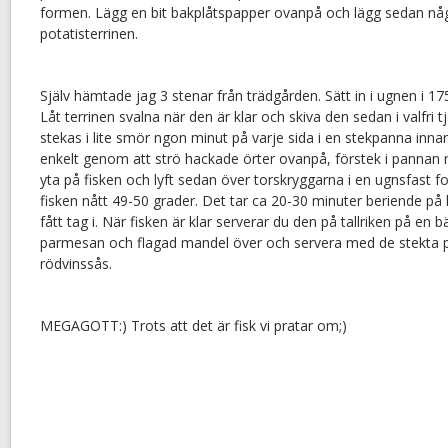
formen. Lägg en bit bakplåtspapper ovanpå och lägg sedan någo
potatisterrinen.
Själv hämtade jag 3 stenar från trädgården. Sätt in i ugnen i 17
Låt terrinen svalna när den är klar och skiva den sedan i valfri
stekas i lite smör ngon minut på varje sida i en stekpanna inna
enkelt genom att strö hackade örter ovanpå, förstek i pannan 
yta på fisken och lyft sedan över torskryggarna i en ugnsfast fo
fisken nått 49-50 grader. Det tar ca 20-30 minuter beriende på 
fått tag i. När fisken är klar serverar du den på tallriken på en 
parmesan och flagad mandel över och servera med de stekta p
rödvinssås.
MEGAGOTT:) Trots att det är fisk vi pratar om;)