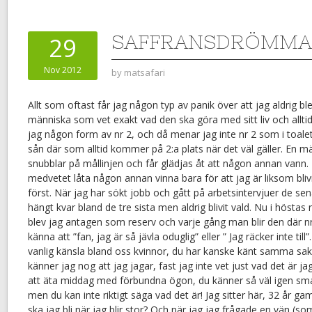
SAFFRANSDRÖMMA
29
Nov 2012
by
matsafari
Allt som oftast får jag någon typ av panik över att jag aldrig bl
människa som vet exakt vad den ska göra med sitt liv och alltid
jag någon form av nr 2, och då menar jag inte nr 2 som i toalet
sån där som alltid kommer på 2:a plats när det väl gäller. En m
snubblar på mållinjen och får glädjas åt att någon annan vann. 
medvetet låta någon annan vinna bara för att jag är liksom bliv
först. När jag har sökt jobb och gått på arbetsintervjuer de sena
hängt kvar bland de tre sista men aldrig blivit vald. Nu i höstas 
blev jag antagen som reserv och varje gång man blir den där nr 2
känna att ”fan, jag är så jävla oduglig” eller ” Jag räcker inte till”
vanlig känsla bland oss kvinnor, du har kanske känt samma sa
känner jag nog att jag jagar, fast jag inte vet just vad det är 
att äta middag med förbundna ögon, du känner så väl igen sm
men du kan inte riktigt säga vad det är! Jag sitter här, 32 år
ska jag bli när jag blir stor? Och när jag jag frågade en vän (s