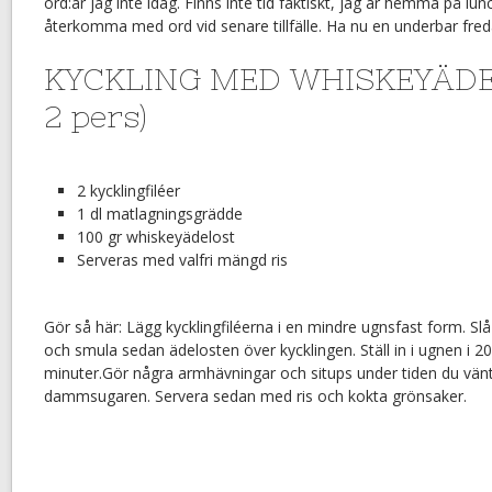
ord:ar jag inte idag. Finns inte tid faktiskt, jag är hemma på lun
återkomma med ord vid senare tillfälle. Ha nu en underbar fred
KYCKLING MED WHISKEYÄDEL
2 pers)
2 kycklingfiléer
1 dl matlagningsgrädde
100 gr whiskeyädelost
Serveras med valfri mängd ris
Gör så här: Lägg kycklingfiléerna i en mindre ugnsfast form. S
och smula sedan ädelosten över kycklingen. Ställ in i ugnen i 20
minuter.Gör några armhävningar och situps under tiden du vänt
dammsugaren. Servera sedan med ris och kokta grönsaker.