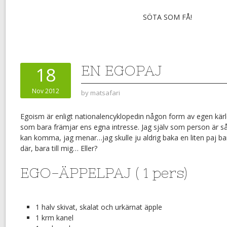
SÖTA SOM FÅ!
EN EGOPAJ
18
Nov 2012
by
matsafari
Egoism är enligt nationalencyklopedin någon form av egen kärle
som bara främjar ens egna intresse. Jag själv som person är så
kan komma, jag menar…jag skulle ju aldrig baka en liten paj bara 
där, bara till mig… Eller?
EGO-ÄPPELPAJ ( 1 pers)
1 halv skivat, skalat och urkärnat äpple
1 krm kanel