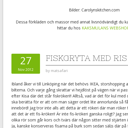
Bilder: Carolynskitchen.com
Dessa förkläden och massor med annat livsnödvändigt du ka
hittar du hos
KAKSMULANS WEBSHO
FISKGRYTA MED RIS
27
Nov 2012
by
matsafari
Ibland åker vi till Linköping när det behövs IKEA, storshopping 
biltema. Och varje gång skrattar vi hejdlöst på vägen när vi pa
efter Kisa där det står fiskrökeri!! Alltså, vad är det för kul me
ska berätta för er att om man säger ordet lite annorlunda så få
innebörd! Jag tror inte alls att detta är ett rökeri där man röker f
att det är ett fis-krökeri! Är inte fis-krökeri ganska roligt? Jag
olika rör som går kors och tvärs där någon sitter med stjärten 
Ja, kanske konserveras fisarna på burk som sedan säljs där på f