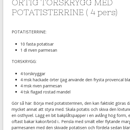
ÖRTIG TORSKRYGG MED
POTATISTERRINE ( 4 pers)
POTATISTERRINE:
10 fasta potatisar
1 dl riven parmesan
TORSKRYGG:
4 torskryggar
4 msk hackade örter (jag använde den frysta provencal bl
4 msk riven parmesan
4 tsk flagad rostad mandel
Gör så här: Börja med potatisterrinen, den kan faktiskt göras
mycket annat att styra med. Skala potatis och skiva den lövtu
en osthyvel. Lägg en bit bakplåtspapper i en avlång hög form
oftast bakar kakor/bröd i.. Pensla med smält eller flytande mar
parmesanen med den skivade potatisen och fördela sedan blan