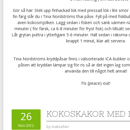
Gör så här: Stek upp finhackad lök med pressad lök i lite smör i
fin färg slår du i Tina Nordströms thai påse. Fyll på med fiskbul
även kokosmjölken. Lägg sedan i fisken och sänk värmen någ
minuter ( för färsk, ca 6-8 minuter för fryst fisk) och tillsätt
Låt grytan puttra i ytterligare 5-6 minuter. Häll sedan i räkorna 
knappt 1 minut, klar att servera.
Tina Nordströms kryddpåsar finns i välsorterade ICA-butiker oc
påsen att kryddan lämpar sig för ris så är det ingen lag so
använda den till något helt annat!
Fis (peace)-out!
KOKOSKAKOR MED 
26
Nov 2012
by
matsafari