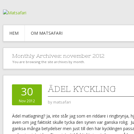
HEM
OM MATSAFARI
Monthly Archives:
november 2012
You are browsing the site archives by month.
ÄDEL KYCKLING
30
Nov 2012
by
matsafari
Ädel matlagning? Ja, inte står jag som en riddare i ringbrynja, 
även om jag faktiskt skulle tycka den synen var ganska rolig. Ju
ganksa många betydelser men just till den här kycklingen passa