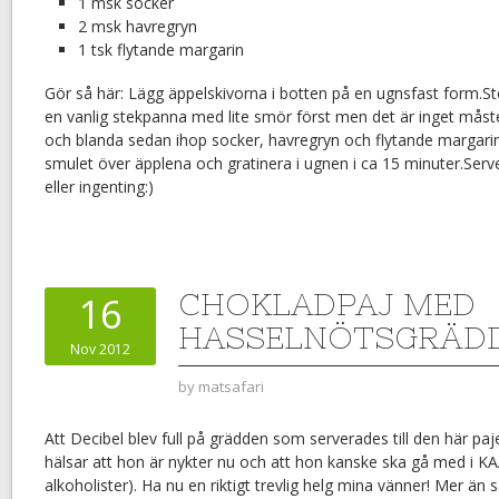
1 msk socker
2 msk havregryn
1 tsk flytande margarin
Gör så här: Lägg äppelskivorna i botten på en ugnsfast form.S
en vanlig stekpanna med lite smör först men det är inget måst
och blanda sedan ihop socker, havregryn och flytande margarin 
smulet över äpplena och gratinera i ugnen i ca 15 minuter.Ser
eller ingenting:)
CHOKLADPAJ MED
16
HASSELNÖTSGRÄD
Nov 2012
by
matsafari
Att Decibel blev full på grädden som serverades till den här paje
hälsar att hon är nykter nu och att hon kanske ska gå med i KA
alkoholister). Ha nu en riktigt trevlig helg mina vänner! Mer än 