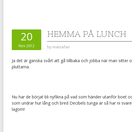
HEMMA PÅ LUNCH
20
Nov 2012
by
matsafari
Ja det är ganska svårt att gå tillbaka och jobba när man sitte
pluttarna.
Nu har de börjat bli nyfikna på vad som händer utanför boet och 
som undrar hur lång och bred Decibels tunga är så har ni svaret i 
lagom!