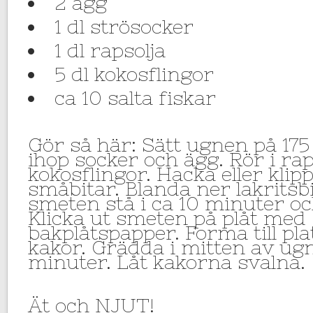
2 ägg
1 dl strösocker
1 dl rapsolja
5 dl kokosflingor
ca 10 salta fiskar
Gör så här: Sätt ugnen på 175
ihop socker och ägg. Rör i rap
kokosflingor. Hacka eller klipp 
småbitar. Blanda ner lakritsb
smeten stå i ca 10 minuter oc
Klicka ut smeten på plåt med
bakplåtspapper. Forma till pl
kakor. Grädda i mitten av ugn
minuter. Låt kakorna svalna.
Ät och NJUT!