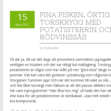
FINA FISKEN, ÖRTIG
15
TORSKRYGG MED
Nov 2012
POTATISTERRIN OC
RÖDVINSSÅS
by
matsafari
Så där ja, då var det dags att presentera varmrätten jag lagade t
verkligen en höjdare och det var riktigt kul matlagning. Torskry
potatisterrin är något som har stått på min ”göra-lista” länge oc
premiär. Det kan vara det godaste i potatisväg som någonsin 
Storgatan! Tummen upp! Och när det kommer till valet av sås
och fisk låter konstigt men faktum är att det passar alldeles m
här varit tvprogrammet ”Halv åtta hos mig” så hade den här r
Inte bara för att potatisterrinen är stenbakad…utan helt enkelt f
bra komponerat.