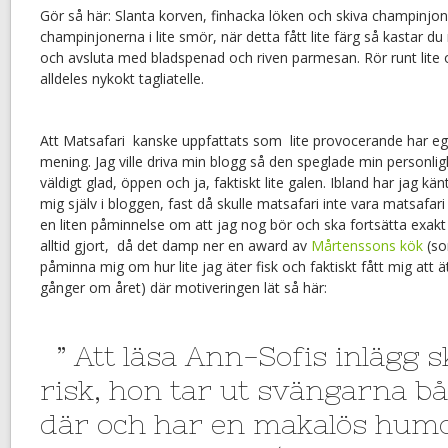
Gör så här: Slanta korven, finhacka löken och skiva champinjon
champinjonerna i lite smör, när detta fått lite färg så kastar du n
och avsluta med bladspenad och riven parmesan. Rör runt lite
alldeles nykokt tagliatelle.
Att Matsafari kanske uppfattats som lite provocerande har egen
mening. Jag ville driva min blogg så den speglade min personli
väldigt glad, öppen och ja, faktiskt lite galen. Ibland har jag kä
mig själv i bloggen, fast då skulle matsafari inte vara matsafari
en liten påminnelse om att jag nog bör och ska fortsätta exakt
alltid gjort, då det damp ner en award av
Mårtenssons kök
(so
påminna mig om hur lite jag äter fisk och faktiskt fått mig att ät
gånger om året) där motiveringen lät så här:
” Att läsa Ann-Sofis inlägg s
risk, hon tar ut svängarna b
där och har en makalös humo