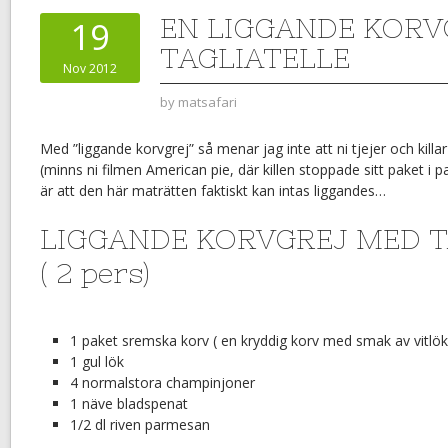
EN LIGGANDE KORV
19
TAGLIATELLE
Nov 2012
by
matsafari
Med ”liggande korvgrej” så menar jag inte att ni tjejer och kill
(minns ni filmen American pie, där killen stoppade sitt paket i pa
är att den här maträtten faktiskt kan intas liggandes…
LIGGANDE KORVGREJ MED T
( 2 pers)
1 paket sremska korv ( en kryddig korv med smak av vitlök
1 gul lök
4 normalstora champinjoner
1 näve bladspenat
1/2 dl riven parmesan