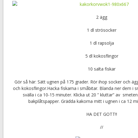
2 ägg
1 dl strösocker
1 dl rapsolja
5 dl kokosflingor
10 salta fiskar
Gör så här: Sätt ugnen på 175 grader. Rör ihop socker och äg
och kokosflingor.Hacka fiskarna i småbitar. Blanda ner dem i 
svälla i ca 10-15 minuter. Klicka ut 20 ” kluttar” av smete
bakplåtspapper. Grädda kakorna mitt i ugnen i ca 12 min
HA DET GOTT!!
//