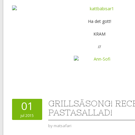
Ha det gott!
KRAM
//
GRILLSÄSONG! REC
01
PASTASALLAD!
jul 2015
by
matsafari