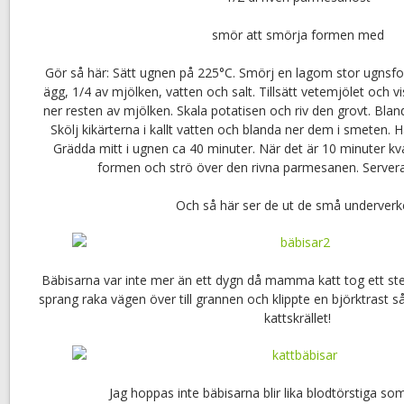
smör att smörja formen med
Gör så här: Sätt ugnen på 225°C. Smörj en lagom stor ugnsf
ägg, 1/4 av mjölken, vatten och salt. Tillsätt vetemjölet och vis
ner resten av mjölken. Skala potatisen och riv den grovt. Blan
Skölj kikärterna i kallt vatten och blanda ner dem i smeten. 
Grädda mitt i ugnen ca 40 minuter. När det är 10 minuter kva
formen och strö över den rivna parmesanen. Servera
Och så här ser de ut de små underverk
Bäbisarna var inte mer än ett dygn då mamma katt tog ett ste
sprang raka vägen över till grannen och klippte en björktrast 
kattskrället!
Jag hoppas inte bäbisarna blir lika blodtörstiga 