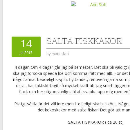
SALTA FISKKAKOR
14
jul 2015
by
matsafari
4 dagar! Om 4 dagar går jag på semester. Det ska bli väldigt (
ska jag försöka speeda lite och komma ifatt med allt. För det h
något annat beboeligt krypin, flyttandet, renoveringarna som 
os.v… har faktiskt tagit så mycket kraft att jag snart lägger 
fläck och ber någon vänlig själ att svabba upp mig med en
Riktigt så illa är det väl inte men lite ledigt ska bli skönt. Någ
det kokoskakor med salta fiskar! Det gör att man or
SALTA FISKKAKOR ( ca 20 st)