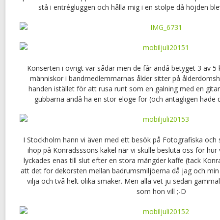
stå i entrégluggen och hålla mig i en stolpe då höjden bl
Konserten i övrigt var sådär men de får ändå betyget 3 av 5 
människor i bandmedlemmarnas ålder sitter på ålderdomshe
handen istället för att rusa runt som en galning med en gita
gubbarna ändå ha en stor eloge för (och antagligen hade d
I Stockholm hann vi även med ett besök på Fotografiska och
ihop på Konradsssons kakel när vi skulle besluta oss för hur 
lyckades enas till slut efter en stora mängder kaffe (tack Kon
att det for dekorsten mellan badrumsmiljöerna då jag och m
vilja och två helt olika smaker. Men alla vet ju sedan gammalt
som hon vill ;-D