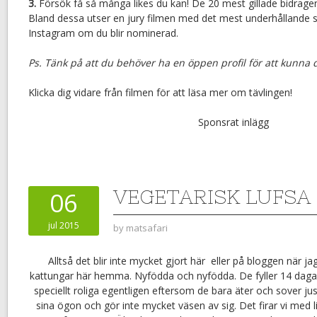
3.
Försök få så många likes du kan! De 20 mest gillade bidragen g
Bland dessa utser en jury filmen med det mest underhållande sv
Instagram om du blir nominerad.
Ps. Tänk på att du behöver ha en öppen profil för att kunna d
Klicka dig vidare från filmen för att läsa mer om tävlingen!
Sponsrat inlägg
VEGETARISK LUFSA
06
jul 2015
by
matsafari
Alltså det blir inte mycket gjort här eller på bloggen när j
kattungar här hemma. Nyfödda och nyfödda. De fyller 14 daga
speciellt roliga egentligen eftersom de bara äter och sover j
sina ögon och gör inte mycket väsen av sig. Det firar vi med li