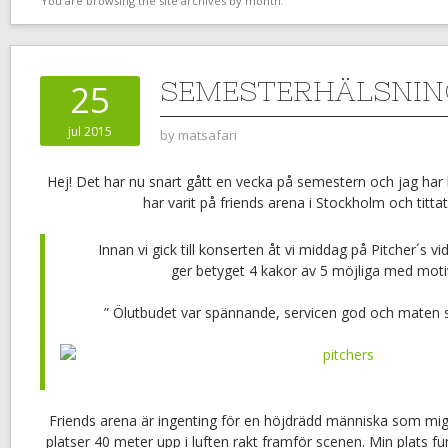
You are browsing the site archives by month.
SEMESTERHÄLSNIN
25
jul 2015
by
matsafari
Hej! Det har nu snart gått en vecka på semestern och jag har 
har varit på friends arena i Stockholm och titta
Innan vi gick till konserten åt vi middag på Pitcher´s v
ger betyget 4 kakor av 5 möjliga med moti
” Ölutbudet var spännande, servicen god och maten s
Friends arena är ingenting för en höjdrädd människa som mig 
platser 40 meter upp i luften rakt framför scenen. Min plats fun