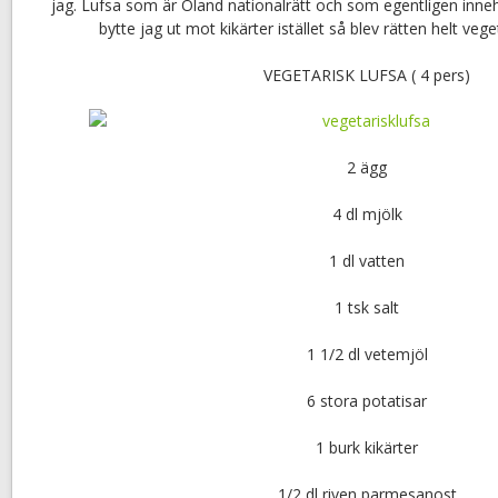
jag. Lufsa som är Öland nationalrätt och som egentligen inne
bytte jag ut mot kikärter istället så blev rätten helt vege
VEGETARISK LUFSA ( 4 pers)
2 ägg
4 dl mjölk
1 dl vatten
1 tsk salt
1 1/2 dl vetemjöl
6 stora potatisar
1 burk kikärter
1/2 dl riven parmesanost