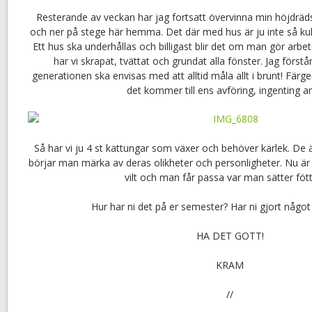
Resterande av veckan har jag fortsatt övervinna min höjdräd
och ner på stege här hemma. Det där med hus är ju inte så k
Ett hus ska underhållas och billigast blir det om man gör arbete
har vi skrapat, tvättat och grundat alla fönster. Jag förstå
generationen ska envisas med att alltid måla allt i brunt! Färge
det kommer till ens avföring, ingenting a
Så har vi ju 4 st kattungar som växer och behöver kärlek. De ä
börjar man märka av deras olikheter och personligheter. Nu är d
vilt och man får passa var man sätter föt
Hur har ni det på er semester? Har ni gjort något 
HA DET GOTT!
KRAM
//