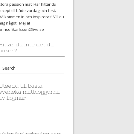
stora passion mat! Här hittar du
recept till både vardag och fest.
Välkommen in och inspireras! Vill du
mig något? Mejla!
annsofikarlsson@live.se
Hittar du inte det du
söker?
Utsedd till bästa
svenska matbloggarna
av Ingmar
Matsafari prisades som