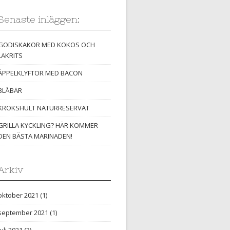
Senaste inläggen:
GODISKAKOR MED KOKOS OCH
LAKRITS
ÄPPELKLYFTOR MED BACON
BLÅBÄR
KROKSHULT NATURRESERVAT
GRILLA KYCKLING? HÄR KOMMER
DEN BÄSTA MARINADEN!
Arkiv
oktober 2021
(1)
september 2021
(1)
juli 2021
(3)