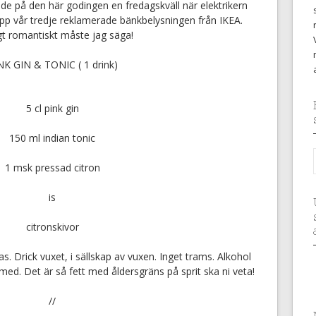
de på den här godingen en fredagskväll när elektrikern
pp vår tredje reklamerade bänkbelysningen från IKEA.
gt romantiskt måste jag säga!
NK GIN & TONIC ( 1 drink)
5 cl pink gin
150 ml indian tonic
1 msk pressad citron
is
citronskivor
las. Drick vuxet, i sällskap av vuxen. Inget trams. Alkohol
ed. Det är så fett med åldersgräns på sprit ska ni veta!
//