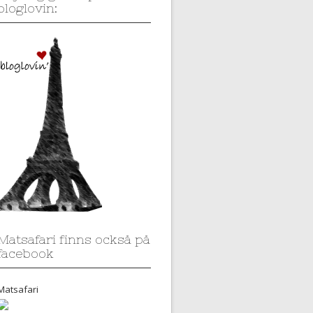
bloglovin:
Matsafari finns också på
facebook
Matsafari