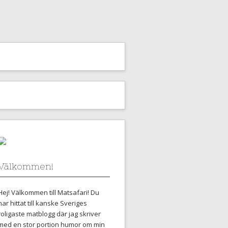
Välkommen!
Hej! Välkommen till Matsafari! Du
har hittat till kanske Sveriges
roligaste matblogg där jag skriver
med en stor portion humor om min