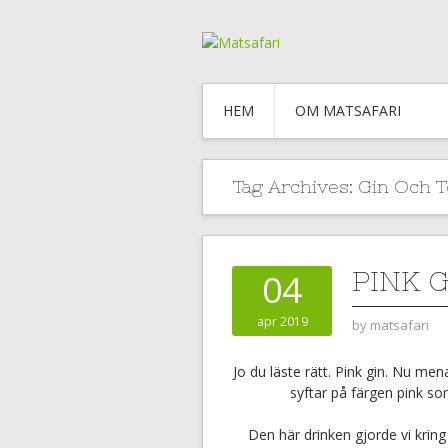
HEM
OM MATSAFARI
Tag Archives:
Gin Och T
PINK 
04
apr 2019
by
matsafari
Jo du läste rätt. Pink gin. Nu men
syftar på färgen pink s
Den här drinken gjorde vi kring 