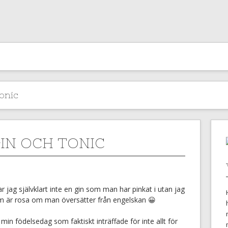
onic
GIN OCH TONIC
ar jag självklart inte en gin som man har pinkat i utan jag
om är rosa om man översätter från engelskan 😀
min födelsedag som faktiskt inträffade för inte allt för