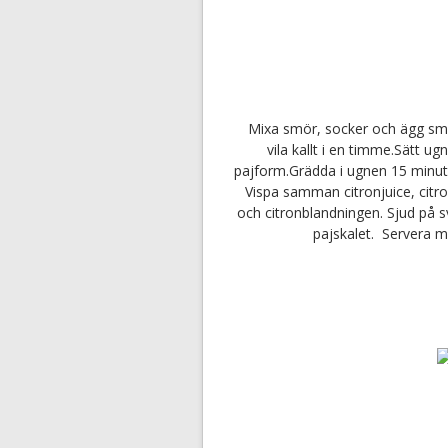
Mixa smör, socker och ägg smidi
vila kallt i en timme.Sätt u
pajform.Grädda i ugnen 15 minuter
Vispa samman citronjuice, citr
och citronblandningen. Sjud på sv
pajskalet. Servera m