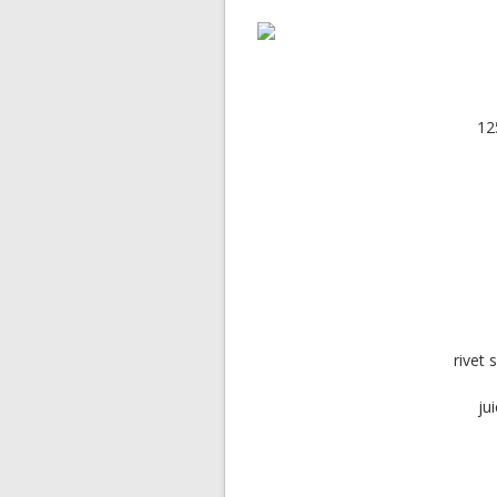
12
rivet 
ju