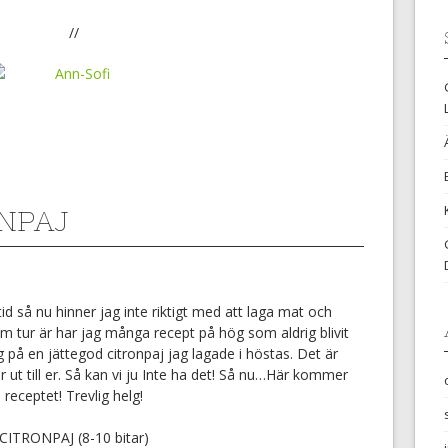
//
NPAJ
tid så nu hinner jag inte riktigt med att laga mat och
m tur är har jag många recept på hög som aldrig blivit
g på en jättegod citronpaj jag lagade i höstas. Det är
år ut till er. Så kan vi ju Inte ha det! Så nu…Här kommer
receptet! Trevlig helg!
CITRONPAJ (8-10 bitar)