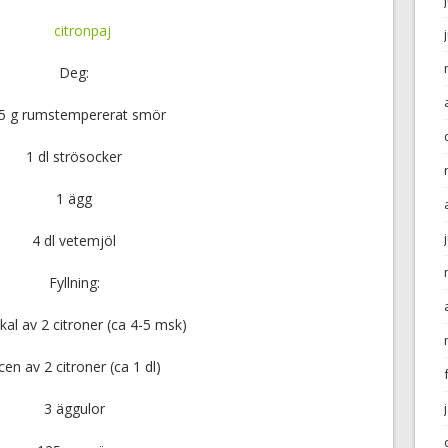
Deg:
5
g rumstempererat smör
1
dl strösocker
1
ägg
4
dl vetemjöl
Fyllning:
skal av
2
citroner (ca 4-5 msk)
icen av
2
citroner (ca 1 dl)
3
äggulor