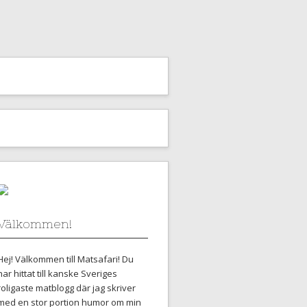
Välkommen!
Hej! Välkommen till Matsafari! Du
har hittat till kanske Sveriges
roligaste matblogg där jag skriver
med en stor portion humor om min