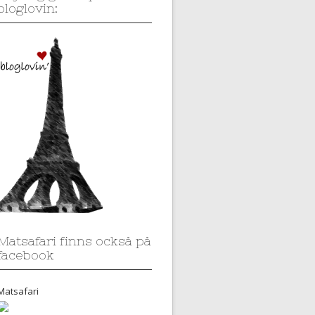
bloglovin:
Matsafari finns också på
facebook
Matsafari