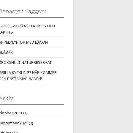
Senaste inläggen:
GODISKAKOR MED KOKOS OCH
LAKRITS
ÄPPELKLYFTOR MED BACON
BLÅBÄR
KROKSHULT NATURRESERVAT
GRILLA KYCKLING? HÄR KOMMER
DEN BÄSTA MARINADEN!
Arkiv
oktober 2021
(1)
september 2021
(1)
juli 2021
(3)