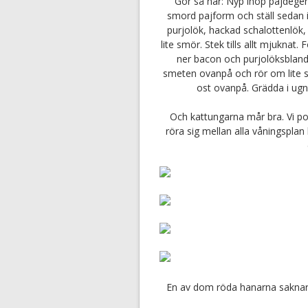
Gör så här: Nyp ihop pajdegen
smord pajform och ställ sedan i
purjolök, hackad schalottenlök,
lite smör. Stek tills allt mjuknat
ner bacon och purjolöksblandn
smeten ovanpå och rör om lite s
ost ovanpå. Grädda i ugne
Och kattungarna mår bra. Vi pot
röra sig mellan alla våningsplan
En av dom röda hanarna saknar 