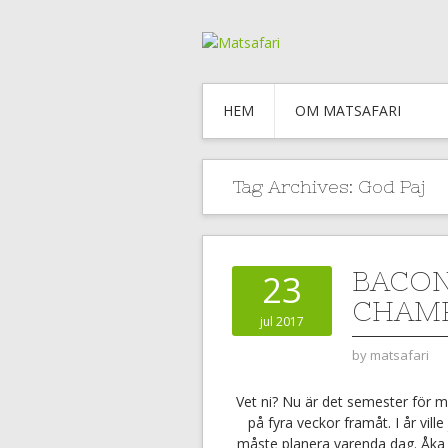
HEM
OM MATSAFARI
Tag Archives:
God Paj
BACON
23
CHAMP
jul 2017
by
matsafari
Vet ni? Nu är det semester för m
på fyra veckor framåt. I år vill
måste planera varenda dag. Åka