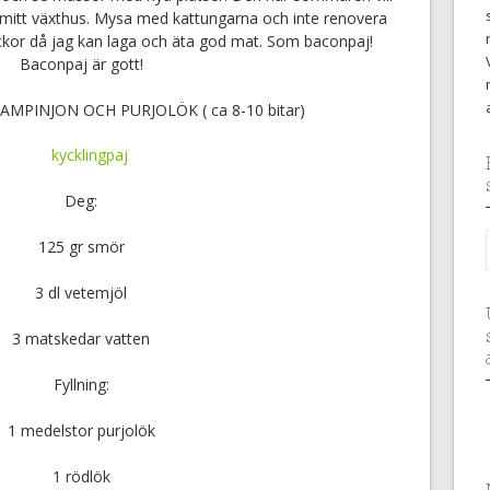
mitt växthus. Mysa med kattungarna och inte renovera
eckor då jag kan laga och äta god mat. Som baconpaj!
Baconpaj är gott!
MPINJON OCH PURJOLÖK ( ca 8-10 bitar)
Deg:
125 gr smör
3 dl vetemjöl
3 matskedar vatten
Fyllning:
1 medelstor purjolök
1 rödlök