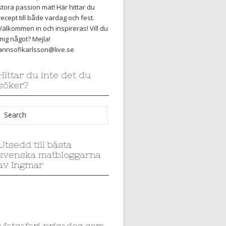
stora passion mat! Här hittar du
recept till både vardag och fest.
Välkommen in och inspireras! Vill du
mig något? Mejla!
annsofikarlsson@live.se
Hittar du inte det du
söker?
Utsedd till bästa
svenska matbloggarna
av Ingmar
Matsafari prisades som