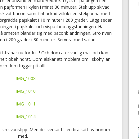
 eller använd en matberedare. Tryck ut pajdegen i en
n pajformen i kylen i minst 30 minuter. Stek upp skivad
 skivat bacon samt finhackad vitlök i en stekpanna med
. Förgrädda pajskalet i 10 minuter i 200 grader. Lägg sedan
ingen i pajskalet och vispa ihop äggstanningen. Häll
å smeten blandar sig med baconblandningen. Strö riven
n i 200 grader i 30 minuter. Servera med sallad.
t-tränar nu för fullt! Och dom äter vanlig mat och kan
 helt obehindrat. Dom älskar att möblera om i skohyllan
och dom tuggar på allt.
sin svanstipp. Men det verkar bli en bra katt av honom
med.