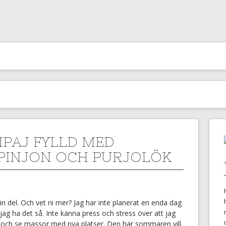
PAJ FYLLD MED
INJON OCH PURJOLÖK
in del. Och vet ni mer? Jag har inte planerat en enda dag
e jag ha det så. Inte känna press och stress över att jag
 och se massor med nya platser. Den här sommaren vill