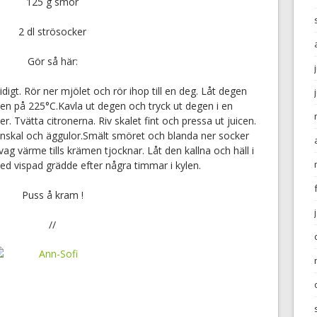
125
g smör
2
dl strösocker
Gör så här:
gt. Rör ner mjölet och rör ihop till en deg. Låt degen
gnen på 225°C.Kavla ut degen och tryck ut degen i en
. Tvätta citronerna. Riv skalet fint och pressa ut juicen.
onskal och äggulor.Smält smöret och blanda ner socker
ag värme tills krämen tjocknar. Låt den kallna och häll i
ed vispad grädde efter några timmar i kylen.
Puss å kram !
//