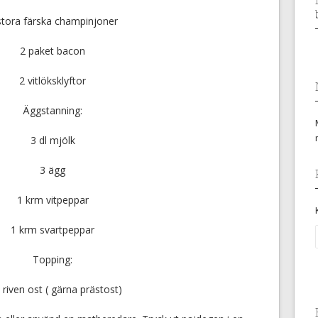
stora färska champinjoner
2 paket bacon
2 vitlöksklyftor
Äggstanning:
3 dl mjölk
3 ägg
1 krm vitpeppar
1 krm svartpeppar
Topping:
l riven ost ( gärna prästost)