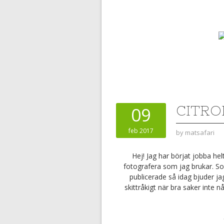
CITRO
09
feb 2017
by
matsafari
Hej! Jag har börjat jobba hel
fotografera som jag brukar. So
publicerade så idag bjuder ja
skittråkigt när bra saker inte n