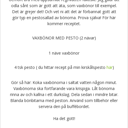
odla sånt som är gott att äta, som vaxbönor till exempel.
Det är grejer det! Och vet ni att det är förbannat gott att
gör typ en pestosallad av bönorna. Prova själva! För här
kommer receptet.
VAXBÖNOR MED PESTO (2 nävar)
1 näve vaxbönor
4 tsk pesto ( du hittar recept på min kirskålspesto
här
)
Gör så här: Koka vaxbönorna i saltat vatten någon minut.
Vaxbönorna ska fortfarande vara krispiga. Låt bönorna
rinna av och kallna i ett durkslag. Dela sedan i mindre bitar.
Blanda bönbitarna med peston. Använd som tillbehör eller
servera den på buffébordet.
Ha det gott!