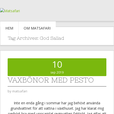
HEM
OM MATSAFARI
Tag Archives:
God Sallad
10
sep 2019
VAXBÖNOR MED PESTO
by
matsafari
Inte en enda gång i sommar har jag behövt använda
grundvattnet för att vattna i växthuset. Jag har klarat mig
oerhört bra med uppsamlat regnvatten faktiskt. Jag gillar att