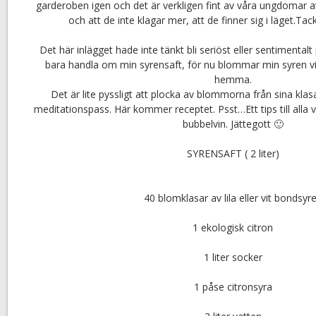
garderoben igen och det är verkligen fint av våra ungdomar at
och att de inte klagar mer, att de finner sig i läget.Tac
Det här inlägget hade inte tänkt bli seriöst eller sentimentalt
bara handla om min syrensaft, för nu blommar min syren vi
hemma.
Det är lite pyssligt att plocka av blommorna från sina kla
meditationspass. Här kommer receptet. Psst…Ett tips till all
bubbelvin. Jättegott 🙂
SYRENSAFT ( 2 liter)
40 blomklasar av lila eller vit bondsyr
1 ekologisk citron
1 liter socker
1 påse citronsyra