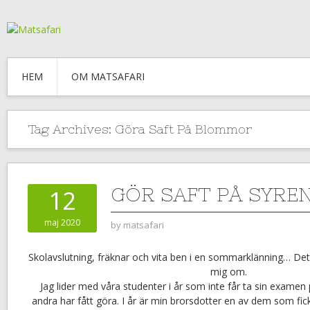
HEM
OM MATSAFARI
Tag Archives:
Göra Saft På Blommor
GÖR SAFT PÅ SYR
12
maj 2020
by
matsafari
Skolavslutning, fräknar och vita ben i en sommarklänning… Det
mig om.
Jag lider med våra studenter i år som inte får ta sin exame
andra har fått göra. I år är min brorsdotter en av dem som fick