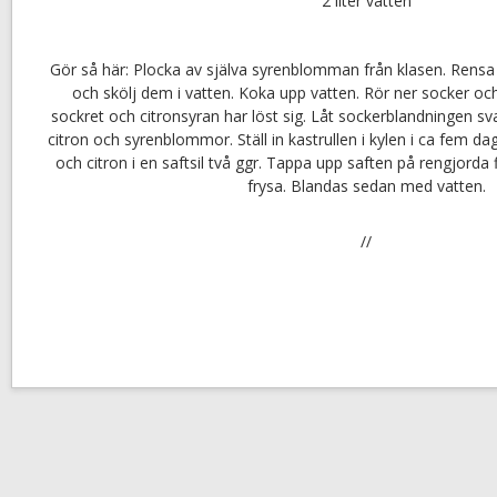
2 liter vatten
Gör så här: Plocka av själva syrenblomman från klasen. Ren
och skölj dem i vatten. Koka upp vatten. Rör ner socker och 
sockret och citronsyran har löst sig. Låt sockerblandningen sva
citron och syrenblommor. Ställ in kastrullen i kylen i ca fem d
och citron i en saftsil två ggr. Tappa upp saften på rengjorda 
frysa. Blandas sedan med vatten.
//