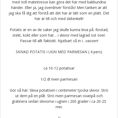
med noll matintresse kan göra det här med bakbundna
händer. Eller ja, jag överdriver förstås! Men tanken är att
jag ska få dig att förstå att det här är lätt som en plätt. Det
här är till och med skitenkelt!
Potatis är en av de saker jag skulle kunna leva på. Rostad,
stekt, kokt eller som här… i skivor med lagrad ost över.
Passar till allt faktiskt. Njutbart så in i…vassen!
SKIVAD POTATIS I UGN MED PARMESAN ( 4 pers)
ca 10-12 potatisar
1/2 dl riven parmesan
Gör så här: Skiva potatisen i centimeter tjocka skivor. Strö
ut dem på en plåt. Strö riven parmesan ovanpå och
gratinera sedan skivorna i ugnen i 200 grader i ca 20-25
min.
//