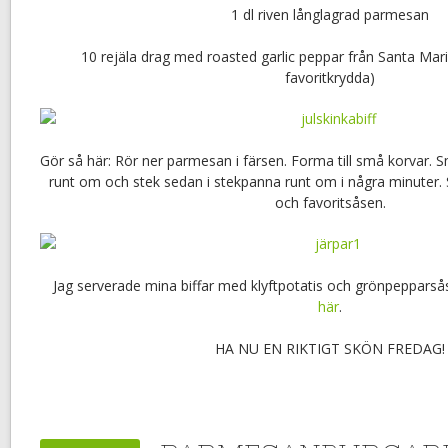
1 dl riven långlagrad parmesan
10 rejäla drag med roasted garlic peppar från Santa Mar
favoritkrydda)
Gör så här: Rör ner parmesan i färsen. Forma till små korvar.
runt om och stek sedan i stekpanna runt om i några minuter. 
och favoritsåsen.
Jag serverade mina biffar med klyftpotatis och grönpepparså
här
.
HA NU EN RIKTIGT SKÖN FREDAG!