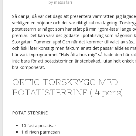
by
matsafari
Så där ja, då var det dags att presentera varmrätten jag lagade t
verkligen en höjdare och det var riktigt kul matlagning. Torskry
potatisterrin är något som har stått på min ”göra-lista” länge oc
premiär. Det kan vara det godaste i potatisväg som någonsin 
Storgatan! Tummen upp! Och när det kommer till valet av sås
och fisk låter konstigt men faktum är att det passar alldeles m
här varit tvprogrammet ”Halv åtta hos mig” så hade den här r
Inte bara för att potatisterrinen är stenbakad…utan helt enkelt f
bra komponerat.
ÖRTIG TORSKRYGG MED
POTATISTERRINE ( 4 pers)
POTATISTERRINE:
10 fasta potatisar
1 dl riven parmesan