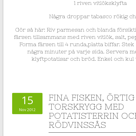
1 riven vitlöksklyfta
Några droppar tabasco rökig ch
Gör så här: Riv parmesan och blanda försikt
färsen tillsammans med riven vitlök, salt, p
Forma färsen till 4 runda,platta biffar. Ste
några minuter på varje sida. Servera 
klyftpotatisar och bröd. Enkel och kul
FINA FISKEN, ÖRTIG
15
TORSKRYGG MED
Nov 2012
POTATISTERRIN OC
RÖDVINSSÅS