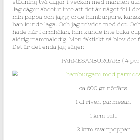
städning två dagar i veckan med mannen utan
Jag säger absolut inte att det är något fel i de
min pappa och jag gjorde hamburgare, kansk
han kunde laga. Och jag trivdes med det. Och
hade hår i armhålan, han kunde inte baka cu
aldrig mammaledig. Men faktiskt så blev det f
Det är det enda jag säger.
PARMESANBURGARE ( 4 per
ca 600 gr nötfärs
1 dl riven parmesan
1 krm salt
2 krm svartpeppar