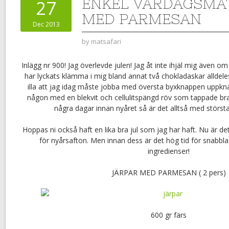
ENKEL VARDAGSMA
27
MED PARMESAN
Dec 2013
by
matsafari
Inlägg nr 900! Jag överlevde julen! Jag åt inte ihjäl mig även om
har lyckats klämma i mig bland annat två chokladaskar alldeles
illa att jag idag måste jobba med översta byxknappen uppkn
någon med en blekvit och cellulitspängd röv som tappade br
några dagar innan nyåret så är det alltså med största
Hoppas ni också haft en lika bra jul som jag har haft. Nu är d
för nyårsafton. Men innan dess är det hög tid för snabbla
ingredienser!
JÄRPAR MED PARMESAN ( 2 pers)
600 gr färs