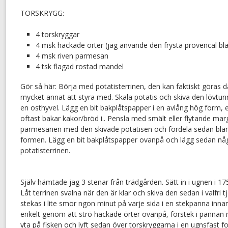
TORSKRYGG:
4 torskryggar
4 msk hackade örter (jag använde den frysta provencal bl
4 msk riven parmesan
4 tsk flagad rostad mandel
Gör så här: Börja med potatisterrinen, den kan faktiskt göras
mycket annat att styra med. Skala potatis och skiva den lövtu
en osthyvel. Lägg en bit bakplåtspapper i en avlång hög form
oftast bakar kakor/bröd i.. Pensla med smält eller flytande mar
parmesanen med den skivade potatisen och fördela sedan blan
formen. Lägg en bit bakplåtspapper ovanpå och lägg sedan någo
potatisterrinen.
Själv hämtade jag 3 stenar från trädgården. Sätt in i ugnen i 17
Låt terrinen svalna när den är klar och skiva den sedan i valfri
stekas i lite smör ngon minut på varje sida i en stekpanna inna
enkelt genom att strö hackade örter ovanpå, förstek i pannan 
yta på fisken och lyft sedan över torskryggarna i en ugnsfast fo