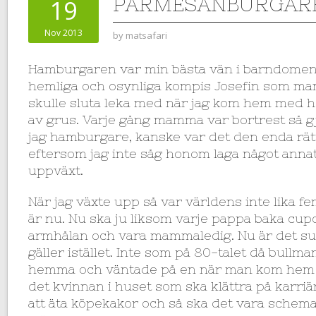
PARMESANBURGAR
19
Nov 2013
by
matsafari
Hamburgaren var min bästa vän i barndomen,
hemliga och osynliga kompis Josefin som mam
skulle sluta leka med när jag kom hem med he
av grus. Varje gång mamma var bortrest så 
jag hamburgare, kanske var det den enda rä
eftersom jag inte såg honom laga något anna
uppväxt.
När jag växte upp så var världens inte lika f
är nu. Nu ska ju liksom varje pappa baka cup
armhålan och vara mammaledig. Nu är det s
gäller istället. Inte som på 80-talet då bull
hemma och väntade på en när man kom hem f
det kvinnan i huset som ska klättra på karriä
att äta köpekakor och så ska det vara schem