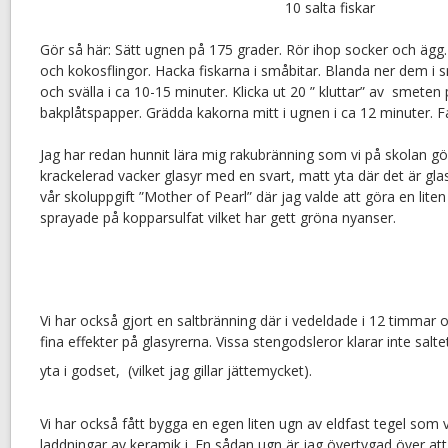
10 salta fiskar
Gör så här: Sätt ugnen på 175 grader. Rör ihop socker och ägg
och kokosflingor. Hacka fiskarna i småbitar. Blanda ner dem i
och svälla i ca 10-15 minuter. Klicka ut 20 ” kluttar” av smeten
bakplåtspapper. Grädda kakorna mitt i ugnen i ca 12 minuter. Fa
Jag har redan hunnit lära mig rakubränning som vi på skolan 
krackelerad vacker glasyr med en svart, matt yta där det är glas
vår skoluppgift ”Mother of Pearl” där jag valde att göra en lite
sprayade på kopparsulfat vilket har gett gröna nyanser.
Vi har också gjort en saltbränning där i vedeldade i 12 timmar och
fina effekter på glasyrerna. Vissa stengodsleror klarar inte salt
yta i godset, (vilket jag gillar jättemycket).
Vi har också fått bygga en egen liten ugn av eldfast tegel som 
laddningar av keramik i. En sådan ugn är jag övertygad över at