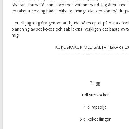
råvaran, forma följsamt och med varsam hand. Jag är nu inne i
en raketutveckling både i olika bränningstekniken som på drejsk
Det vill jag idag fira genom att bjuda på receptet på mina abs
blandning av söt kokos och salt lakrits, verkligen det bästa av 
mig!
KOKOSKAKOR MED SALTA FISKAR ( 20 
—————————————————
2 ägg
1 dl strösocker
1 dl rapsolja
5 dl kokosflingor