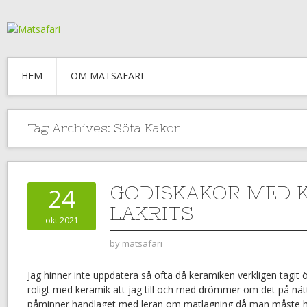
HEM
OM MATSAFARI
Tag Archives:
Söta Kakor
GODISKAKOR MED 
24
LAKRITS
okt 2021
by
matsafari
Jag hinner inte uppdatera så ofta då keramiken verkligen tagit öv
roligt med keramik att jag till och med drömmer om det på nä
påminner handlaget med leran om matlagning då man måste ha