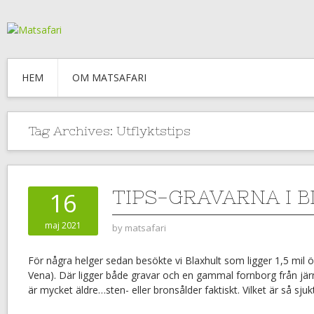
HEM
OM MATSAFARI
Tag Archives:
Utflyktstips
TIPS-GRAVARNA I 
16
maj 2021
by
matsafari
För några helger sedan besökte vi Blaxhult som ligger 1,5 mil ö
Vena). Där ligger både gravar och en gammal fornborg från jä
är mycket äldre…sten- eller bronsålder faktiskt. Vilket är så sjuk