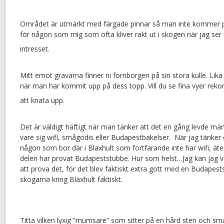
Området är utmärkt med färgade pinnar så man inte kommer på v
för någon som mig som ofta kliver rakt ut i skogen när jag se
intresset.
Mitt emot gravarna finner ni fornborgen på sin stora kulle. Lik
när man har kommit upp på dess topp. Vill du se fina vyer rek
att knata upp.
Det är väldigt häftigt när man tänker att det en gång levde mä
vare sig wifi, smågodis eller Budapestbakelser. När jag tänker 
någon som bor där i Blaxhult som fortfarande inte har wifi, äte
delen har provat Budapeststubbe. Hur som helst…Jag kan jag
att prova det, för det blev faktiskt extra gott med en Budapest
skogarna kring Blaxhult faktiskt.
Titta vilken lyxig ”mumsare” som sitter på en hård sten och sma