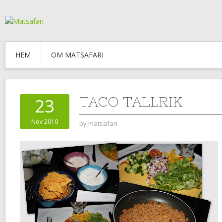
HEM
OM MATSAFARI
TACO TALLRIK
23
Nov 2010
by
matsafari