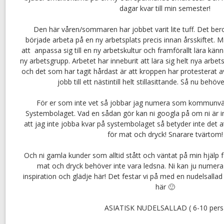
dagar kvar till min semester!
Den här våren/sommaren har jobbet varit lite tuff. Det ber
började arbeta på en ny arbetsplats precis innan årsskiftet. Ma
att anpassa sig till en ny arbetskultur och framförallt lära känna
ny arbetsgrupp. Arbetet har inneburit att lära sig helt nya arbets
och det som har tagit hårdast är att kroppen har protesterat av 
jobb till ett nästintill helt stillasittande. Så nu behö
För er som inte vet så jobbar jag numera som kommunvägl
Systembolaget. Vad en sådan gör kan ni googla på om ni är i
att jag inte jobba kvar på systembolaget så betyder inte det at
för mat och dryck! Snarare tvärtom!
Och ni gamla kunder som alltid stått och väntat på min hjälp 
mat och dryck behöver inte vara ledsna. Ni kan ju numera
inspiration och glädje här! Det festar vi på med en nudelsallad 
här 🙂
ASIATISK NUDELSALLAD ( 6-10 pers