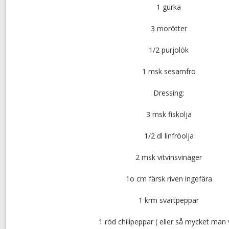
1 gurka
3 morötter
1/2 purjolök
1 msk sesamfrö
Dressing:
3 msk fiskolja
1/2 dl linfröolja
2 msk vitvinsvinäger
1o cm färsk riven ingefära
1 krm svartpeppar
1 röd chilipeppar ( eller så mycket man v