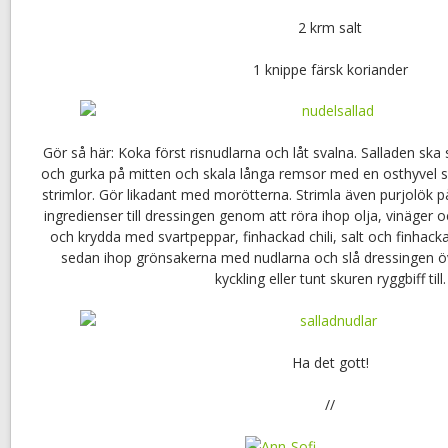
2 krm salt
1 knippe färsk koriander
Gör så här: Koka först risnudlarna och låt svalna. Salladen ska 
och gurka på mitten och skala långa remsor med en osthyvel 
strimlor. Gör likadant med morötterna. Strimla även purjolök p
ingredienser till dressingen genom att röra ihop olja, vinäger o
och krydda med svartpeppar, finhackad chili, salt och finhack
sedan ihop grönsakerna med nudlarna och slå dressingen ö
kyckling eller tunt skuren ryggbiff till.
Ha det gott!
//