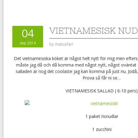
VIETNAMESISK NU
04
sep 2014
by
matsafari
Det vietnamesiska köket är något helt nytt för mig men efter
måste jag då och då komma med något nytt, något oväntat 
salladen är nog det coolaste jag kan komma på just nu. Jodå, 
Prova så får ni se…
VIETNAMESISK SALLAD ( 6-10 pers)
1 paket risnudlar
1 zucchini