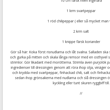
1o cm färsk riven ingefära
1 krm svartpeppar
1 röd chilipeppar ( eller så mycket man v
2 krm salt
1 knippe färsk koriander
Gör så här: Koka först risnudlarna och låt svalna. Salladen ska 
och gurka på mitten och skala långa remsor med en osthyvel 
strimlor. Gör likadant med morötterna. Strimla även purjolök p
ingredienser till dressingen genom att röra ihop olja, vinäger o
och krydda med svartpeppar, finhackad chili, salt och finhack
sedan ihop grönsakerna med nudlarna och slå dressingen ö
kyckling eller tunt skuren ryggbiff till.
//