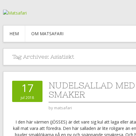
HEM
OM MATSAFARI
Tag Archives:
Asiatiskt
NUDELSALLAD MED 
17
SMAKER
jul 2018
by
matsafari
I den här värmen (JÖSSES) är det vare sig kul att laga eller ä
kall mat vara att föredra. Den här salladen är lite roligare än 
bjuder smaklökarna på en ny och spännande smakresa. Och hö