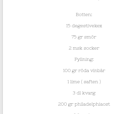
Botten:
15 degestivekex
75 gr smör
2 msk socker
Fyllning:
100 gr röda vinbär
1 lime ( saften )
3 dl kvarg
200 gr philadelphiaost