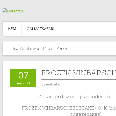
HEM
OM MATSAFARI
Tag Archives:
Fryst Kaka
FROZEN VINBÄRSC
07
sep 2013
by
matsafari
Det är lördag och jag bjuder på ef
FROZEN VINBÄRSCHEESECAKE ( 8-10 bita
cheesecakes)