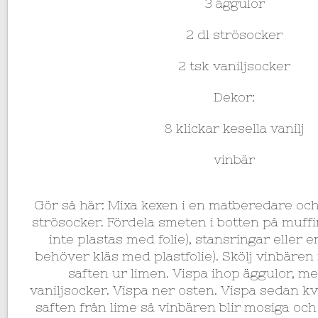
3 äggulor
2 dl strösocker
2 tsk vaniljsocker
Dekor:
8 klickar kesella vanilj
vinbär
Gör så här: Mixa kexen i en matberedare och
strösocker. Fördela smeten i botten på muff
inte plastas med folie), stansringar eller e
behöver kläs med plastfolie). Skölj vinbären 
saften ur limen. Vispa ihop äggulor, m
vaniljsocker. Vispa ner osten. Vispa sedan kv
saften från lime så vinbären blir mosiga och