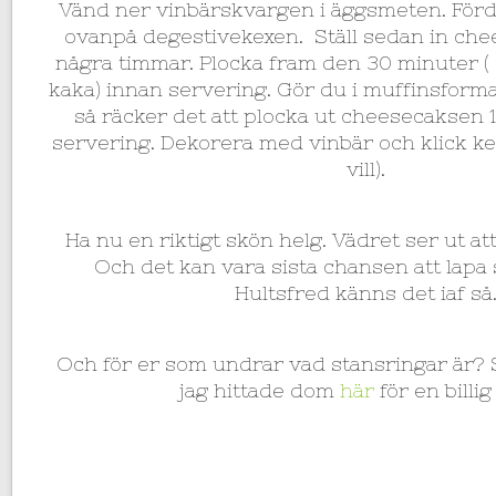
Vänd ner vinbärskvargen i äggsmeten. För
ovanpå degestivekexen. Ställ sedan in che
några timmar. Plocka fram den 30 minuter (
kaka) innan servering. Gör du i muffinsforma
så räcker det att plocka ut cheesecaksen 
servering. Dekorera med vinbär och klick kes
vill).
Ha nu en riktigt skön helg. Vädret ser ut att
Och det kan vara sista chansen att lapa
Hultsfred känns det iaf så
Och för er som undrar vad stansringar är? 
jag hittade dom
här
för en billig