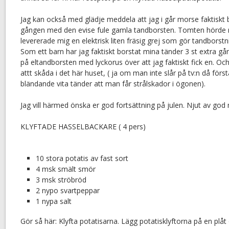
Jag kan också med glädje meddela att jag i går morse faktiskt 
gången med den evise fule gamla tandborsten. Tomten hörde
levererade mig en elektrisk liten fräsig grej som gör tandborstni
Som ett barn har jag faktiskt borstat mina tänder 3 st extra gån
på eltandborsten med lyckorus över att jag faktiskt fick en. Och 
attt skåda i det här huset, ( ja om man inte slår på tv:n då först
bländande vita tänder att man får strålskador i ögonen).
Jag vill härmed önska er god fortsättning på julen. Njut av god 
KLYFTADE HASSELBACKARE ( 4 pers)
10 stora potatis av fast sort
4 msk smält smör
3 msk ströbröd
2 nypo svartpeppar
1 nypa salt
Gör så här: Klyfta potatisarna. Lägg potatisklyftorna på en pl