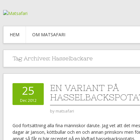
HEM
OM MATSAFARI
Tag Archives:
Hasselbackare
EN VARIANT PÅ
25
HASSELBACKSPOTA
Dec 2012
by
matsafari
God fortsättning alla fina människor därute. Jag vet att det me
dagar är Janson, köttbullar och en och annan prinskorv men för
annat så får ni här receptet på en klyftad hasselpackspotatis.