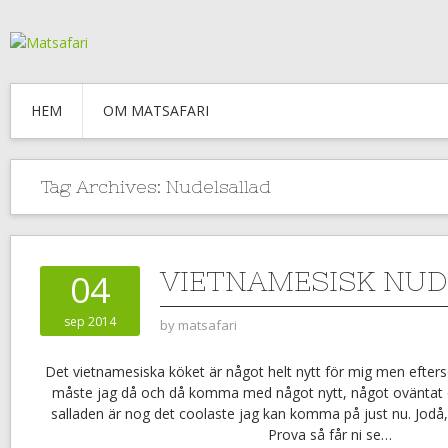
HEM
OM MATSAFARI
Tag Archives:
Nudelsallad
VIETNAMESISK NU
04
sep 2014
by
matsafari
Det vietnamesiska köket är något helt nytt för mig men efter
måste jag då och då komma med något nytt, något oväntat 
salladen är nog det coolaste jag kan komma på just nu. Jodå, 
Prova så får ni se…