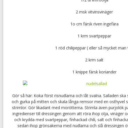
2 msk vitvinsvinäger
1o cm färsk riven ingefära
1 krm svartpeppar
1 röd chilipeppar ( eller så mycket man v
2 krm salt
1 knippe färsk koriander
Gör så här: Koka först risnudlarna och låt svalna. Salladen ska 
och gurka på mitten och skala långa remsor med en osthyvel 
strimlor. Gör likadant med morötterna. Strimla även purjolök p
ingredienser till dressingen genom att röra ihop olja, vinäger o
och krydda med svartpeppar, finhackad chili, salt och finhack
sedan ihop grönsakerna med nudlarna och slå dressingen ö