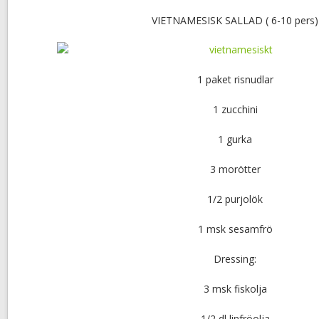
VIETNAMESISK SALLAD ( 6-10 pers)
1 paket risnudlar
1 zucchini
1 gurka
3 morötter
1/2 purjolök
1 msk sesamfrö
Dressing:
3 msk fiskolja
1/2 dl linfröolja