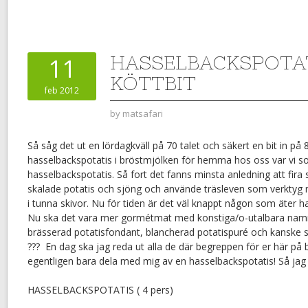
HASSELBACKSPOTAT
11
KÖTTBIT
feb 2012
by
matsafari
Så såg det ut en lördagkväll på 70 talet och säkert en bit in på 8
hasselbackspotatis i bröstmjölken för hemma hos oss var vi so
hasselbackspotatis. Så fort det fanns minsta anledning att fira 
skalade potatis och sjöng och använde träsleven som verktyg n
i tunna skivor. Nu för tiden är det väl knappt någon som äter h
Nu ska det vara mer gormétmat med konstiga/o-utalbara na
brässerad potatisfondant, blancherad potatispuré och kanske s
??? En dag ska jag reda ut alla de där begreppen för er här på 
egentligen bara dela med mig av en hasselbackspotatis! Så jag åt
HASSELBACKSPOTATIS ( 4 pers)