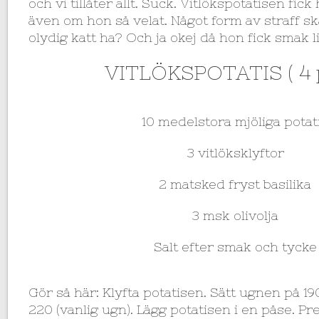
och vi tillåter allt. Suck. Vitlökspotatisen fic
även om hon så velat. Något form av straff sk
olydig katt ha? Och ja okej då hon fick smak li
VITLÖKSPOTATIS ( 4 
10 medelstora mjöliga potat
3 vitlöksklyftor
2 matsked fryst basilika
3 msk olivolja
Salt efter smak och tycke
Gör så här: Klyfta potatisen. Sätt ugnen på 19
220 (vanlig ugn). Lägg potatisen i en påse. Pr