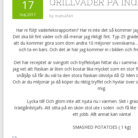
GRILLVÄDER PÅ IN
17
maj 2017
by
matsafari
Har ni följt väderleksrapporten? Har ni inte det så kommer j
Det ska bli fint väder och då menar jag riktigt fint. Typ 25 gra
att du kommer göra som dom andra 10 miljoner svenskarna… 
och ta en bärs. Och det är här jag kommer in i bilden och fre
Det här receptet är svingott och tryffeloljan hittar du i samma 
jag vet att flaskan är liten och kostar lika mycket som en stor 
snåljåp så får du väl ta den stora flaskan olivolja då 😉 Men d
Och är du miljonär ja då köper du riktig tryffel och hyvlar över s
mig.
Lycka till! Och glöm inte att njuta nu i värmen. Skit i gr
trädgårdstjafs. Att sitta på en skön stol ute i solen och få lit
ett jobb. Allt annat kan vänta!
SMASHED POTATOES ( 1 kg)