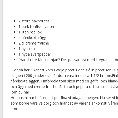
2 stora bakpotatis
1 burk tonfisk i vatten
1 liten röd lök
4 hårdkokta ägg
2 dl creme fraiche
1 nypa salt
1 nypa svartpeppar
(Har du lite färsk timjan? Det passar bra med litegrann i rö
Gör så här: Skär ett kors i varje potatis och slå in potatisen i ug
i ugnen i 200 grader och låt dom vara inne i ca 1 1/2 timme.Fi
hårdkokta äggen. Finfördela tonfisken med en gaffel och bland
och ägg med creme fraiche. Salta och peppra och smaksätt äve
(om du har).
Hoppas ni har haft en ett par fina vilodagar i helgen. Nu ser vi
som borde vara valborg och firandet av vårens ankomst! Våren 
emot!