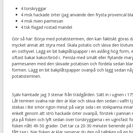
4 torskryggar
4 msk hackade örter (jag använde den frysta provencal bl
4 msk riven parmesan
4 tsk flagad rostad mandel
Gör så här: Börja med potatisterrinen, den kan faktiskt göras
mycket annat att styra med. Skala potatis och skiva den lövtu
en osthyvel. Lägg en bit bakplåtspapper i en avlång hög form
oftast bakar kakor/bröd i.. Pensla med smält eller flytande mar
parmesanen med den skivade potatisen och fördela sedan blan
formen. Lägg en bit bakplåtspapper ovanpå och lägg sedan någo
potatisterrinen.
Själv hämtade jag 3 stenar från trädgården. Sätt in i ugnen i 17
Låt terrinen svalna när den är klar och skiva den sedan i valfri
stekas i lite smör ngon minut på varje sida i en stekpanna inna
enkelt genom att strö hackade örter ovanpå, förstek i pannan 
yta på fisken och lyft sedan över torskryggarna i en ugnsfast fo
fisken nått 49-50 grader. Det tar ca 20-30 minuter beriende på 
fått tag i. När fisken är klar serverar du den på tallriken på en 