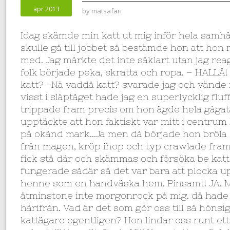
apr 2013
by
matsafari
Idag skämde min katt ut mig inför hela samhäl
skulle gå till jobbet så bestämde hon att hon 
med. Jag märkte det inte såklart utan jag rea
folk började peka, skratta och ropa. – HALLÅ!
katt? -Nä vaddå katt? svarade jag och vänd
visst i släptåget hade jag en superlycklig fluf
trippade fram precis om hon ägde hela gågata
upptäckte att hon faktiskt var mitt i centrum
på okänd mark…Ja men då började hon bröla 
från magen, kröp ihop och typ crawlade fram
fick stå där och skämmas och försöka be katt
fungerade sådär så det var bara att plocka u
henne som en handväska hem. Pinsamt! JA. 
åtminstone inte morgonrock på mig. då hade j
härifrån. Vad är det som gör oss till så hönsi
kattägare egentligen? Hon lindar oss runt e