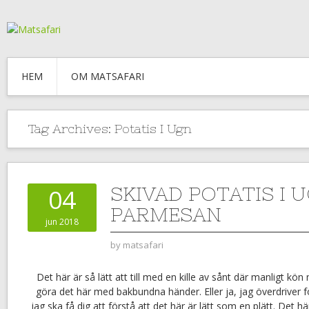
HEM
OM MATSAFARI
Tag Archives:
Potatis I Ugn
SKIVAD POTATIS I 
04
PARMESAN
jun 2018
by
matsafari
Det här är så lätt att till med en kille av sånt där manligt kö
göra det här med bakbundna händer. Eller ja, jag överdriver f
jag ska få dig att förstå att det här är lätt som en plätt. Det här