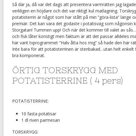
Så där ja, då var det dags att presentera varmrätten jag lagade t
verkligen en höjdare och det var riktigt kul matlagning. Torskry
potatisterrin är något som har stått på min ”göra-lista” länge oc
premiär. Det kan vara det godaste i potatisväg som någonsin 
Storgatan! Tummen upp! Och när det kommer till valet av sås
och fisk låter konstigt men faktum är att det passar alldeles m
här varit tvprogrammet ”Halv åtta hos mig” så hade den här r
Inte bara för att potatisterrinen är stenbakad…utan helt enkelt f
bra komponerat.
ÖRTIG TORSKRYGG MED
POTATISTERRINE ( 4 pers)
POTATISTERRINE:
10 fasta potatisar
1 dl riven parmesan
TORSKRYGG: