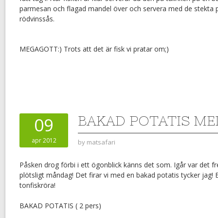
parmesan och flagad mandel över och servera med de stekta p
rödvinssås.
MEGAGOTT:) Trots att det är fisk vi pratar om;)
BAKAD POTATIS ME
09
apr 2012
by
matsafari
Påsken drog förbi i ett ögonblick känns det som. Igår var det f
plötsligt måndag! Det firar vi med en bakad potatis tycker jag!
tonfiskröra!
BAKAD POTATIS ( 2 pers)