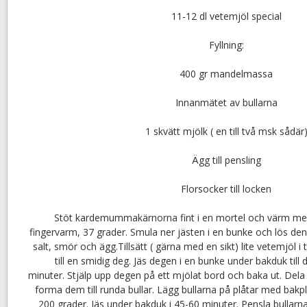
11-12 dl vetemjöl special
Fyllning:
400 gr mandelmassa
Innanmätet av bullarna
1 skvätt mjölk ( en till två msk sådär
Ägg till pensling
Florsocker till locken
Stöt kardemummakärnorna fint i en mortel och värm med 
fingervarm, 37 grader. Smula ner jästen i en bunke och lös de
salt, smör och ägg.Tillsätt ( gärna med en sikt) lite vetemjöl
till en smidig deg. Jäs degen i en bunke under bakduk till 
minuter. Stjälp upp degen på ett mjölat bord och baka ut. Dela
forma dem till runda bullar. Lägg bullarna på plåtar med bakp
200 grader. Jäs under bakduk i 45-60 minuter. Pensla bullar