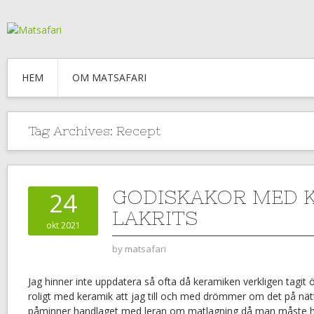
HEM
OM MATSAFARI
Tag Archives:
Recept
GODISKAKOR MED 
24
LAKRITS
okt 2021
by
matsafari
Jag hinner inte uppdatera så ofta då keramiken verkligen tagit öv
roligt med keramik att jag till och med drömmer om det på nä
påminner handlaget med leran om matlagning då man måste ha