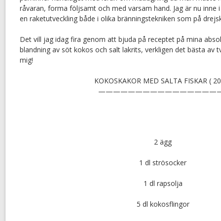
råvaran, forma följsamt och med varsam hand. Jag är nu inne i
en raketutveckling både i olika bränningstekniken som på drejsk
Det vill jag idag fira genom att bjuda på receptet på mina abs
blandning av söt kokos och salt lakrits, verkligen det bästa av 
mig!
KOKOSKAKOR MED SALTA FISKAR ( 20 
—————————————————
2 ägg
1 dl strösocker
1 dl rapsolja
5 dl kokosflingor