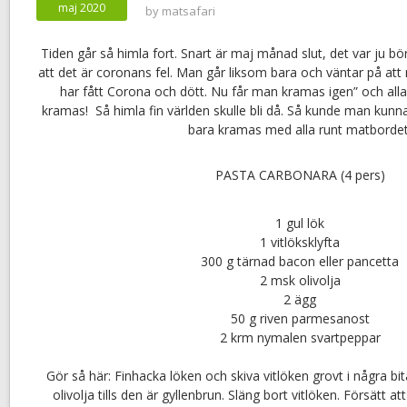
maj 2020
by
matsafari
Tiden går så himla fort. Snart är maj månad slut, det var ju bö
att det är coronans fel. Man går liksom bara och väntar på at
har fått Corona och dött. Nu får man kramas igen” och alla
kramas! Så himla fin världen skulle bli då. Så kunde man kun
bara kramas med alla runt matbordet
PASTA CARBONARA (4 pers)
1 gul lök
1 vitlöksklyfta
300 g tärnad bacon eller pancetta
2 msk olivolja
2 ägg
50 g riven parmesanost
2 krm nymalen svartpeppar
Gör så här: Finhacka löken och skiva vitlöken grovt i några bita
olivolja tills den är gyllenbrun. Släng bort vitlöken. Försätt 