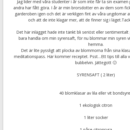
Jag lider med våra studenter i år som inte får ta sin exame
andra har fått göra. I år är min brorsdotter en av dem som fick
garderoben igen och det är verkligen fint av våra ungdomar at
och att de inte klagar mer, att de finner sig i läget.Tac
Det här inlägget hade inte tänkt bli seriöst eller sentimentalt
bara handla om min syrensaft, för nu blommar min syren vi
hemma.
Det är lite pyssligt att plocka av blommorna från sina kla
meditationspass. Här kommer receptet. Psst…Ett tips till all
bubbelvin. Jättegott 🙂
SYRENSAFT ( 2 liter)
40 blomklasar av lila eller vit bondsyr
1 ekologisk citron
1 liter socker
1 påse citronsyra