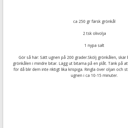
ca 250 gr färsk grönkål
2 tsk olivolja
1 nypa salt
Gör så här: Sätt ugnen på 200 grader.Skölj grönkålen, skär b
grönkålen i mindre bitar. Lägg ut bitarna på en plåt. Tänk på att
för då blir dem inte riktigt lika krispiga. Ringla över oljan och 
ugnen i ca 10-15 minuter.