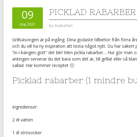
PICKLAD RABARBER
09
maj 2021
by
matsafari
Grillsäsongen är på ingång. Dina godaste tillbehör från förra å
och du vill ha ny inspiration att testa något nytt. Du har säkert
”in-i-bängen-gott” det blir! Men pickla rabarber… Hur gör man oc
antingen serverar du det bara som det är, till grillat eller så bla
sallad. Här kommer receptet 🙂
Picklad rabarber (1 mindre b
Ingredienser:
2 dl vatten
1 dl strösocker