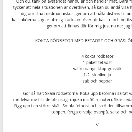
Och du, tänk på avståndet när du är och handlar mat. Bara för 
tycker att hela situationen är överdriven, så kan du ändå visa 
dig om dina medmänniskor genom att hålla distans till and
kassaköerna. Jag är otroligt tacksam över att kassa- och butik
genom att finnas där för mig just nu när jag
KOKTA RÖDBETOR MED FETAOST OCH GRÄSLÖK ( 
4 kokta rödbetor
1 paket fetaost
valfri mängd klipp gräslök
1-2 tsk olivolja
salt och peppar
Gör så här: Skala rödbetorna. Koka upp betorna i saltat v
medelvärme tills de blir riktigt mjuka (ca 50 minuter). Skär sed
lägg upp i en större skål. Smula fetaost och strö den tillsam
toppen. Ringa olivolja ovanpå, salta och p
//