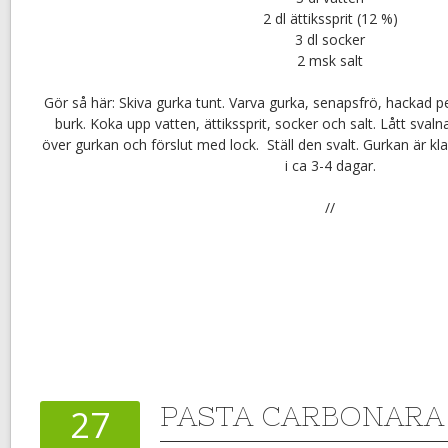
2 dl ättikssprit (12 %)
3 dl socker
2 msk salt
Gör så här: Skiva gurka tunt. Varva gurka, senapsfrö, hackad per
burk. Koka upp vatten, ättikssprit, socker och salt. Lått sval
över gurkan och förslut med lock. Ställ den svalt. Gurkan är klar
i ca 3-4 dagar.
//
PASTA CARBONARA
27