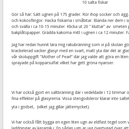
10 salta fiskar
Gör så här: Sätt ugnen på 175 grader. Rör ihop socker och ägg
och kokosflingor. Hacka fiskarna i småbitar. Blanda ner dem i
och svälla i ca 10-15 minuter. Klicka ut 20 ” kluttar” av smeten
bakplåtspapper. Grädda kakorna mitt i ugnen i ca 12 minuter. Fa
Jag har redan hunnit lära mig rakubränning som vi på skolan 
krackelerad vacker glasyr med en svart, matt yta där det är glas
vår skoluppgift ”Mother of Pearl” där jag valde att göra en lite
sprayade på kopparsulfat vilket har gett gröna nyanser.
Vi har också gjort en saltbränning där i vedeldade i 12 timmar och
fina effekter på glasyrerna. Vissa stengodsleror klarar inte salt
yta i godset, (vilket jag gillar jättemycket).
Vi har också fått bygga en egen liten ugn av eldfast tegel som 
laddningar av keramik i. En sådan ugn är jag övertygad över at