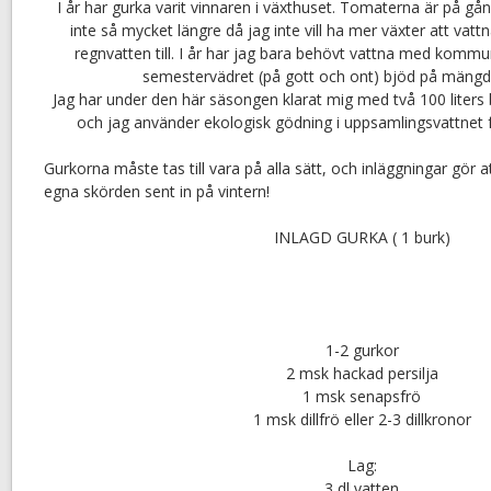
I år har gurka varit vinnaren i växthuset. Tomaterna är på gång
inte så mycket längre då jag inte vill ha mer växter att vat
regnvatten till. I år har jag bara behövt vattna med kommu
semestervädret (på gott och ont) bjöd på mängd
Jag har under den här säsongen klarat mig med två 100 liters
och jag använder ekologisk gödning i uppsamlingsvattnet fö
Gurkorna måste tas till vara på alla sätt, och inläggningar gör 
egna skörden sent in på vintern!
INLAGD GURKA ( 1 burk)
1-2 gurkor
2 msk hackad persilja
1 msk senapsfrö
1 msk dillfrö eller 2-3 dillkronor
Lag:
3 dl vatten