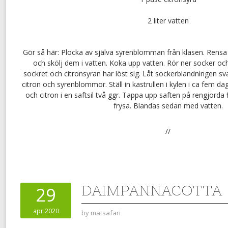
2 liter vatten
Gör så här: Plocka av själva syrenblomman från klasen. Ren
och skölj dem i vatten. Koka upp vatten. Rör ner socker och 
sockret och citronsyran har löst sig. Låt sockerblandningen sva
citron och syrenblommor. Ställ in kastrullen i kylen i ca fem d
och citron i en saftsil två ggr. Tappa upp saften på rengjorda 
frysa. Blandas sedan med vatten.
//
DAIMPANNACOTTA
29
apr 2020
by
matsafari