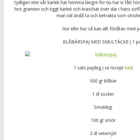
tydligen inte vår kärlek här hemma längre för nu har vi fått hör
hos grannen och tiggt kärlek och kraschat över där i hans soff
man väl ändå ta och betrakta som otrohe
Hur eller hur så kan allt förlåtas med p
BLÅBÄRSPAJ MED SMULTÄCKE ( 1 pa
1 sats pajdeg ( se recept
här
)
500 gr blåbär
1 dl socker
Smuldeg:
100 gr smör
2 dl vetemjöl