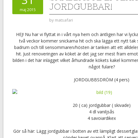
JORDGUBBAR!
maj 2015
by
matsafari
HEJ! Nu har vi flyttat in i vårt nya hem och äntligen har vi lyck
två veckor kommer snickarna hit och ska lägga ett nytt tak 
badrum och till sensommaren/hösten är tanken att ett alldeles 
hit. Just renoveringen av köket är det jag ser mest fram emo
bilden i det här inlägget vilket århundrade kökets kakel kommer 
något fulare?
JORDGUBBSDRÖM (4 pers)
20 ( ca) jordgubbar ( skivade)
4 dl vaniljsås
4 savoiardikex
Gör så här: Lägg jordgubbar i botten av ett lämpligt dessertglas
sönder kexet ovanpå. Klart att server