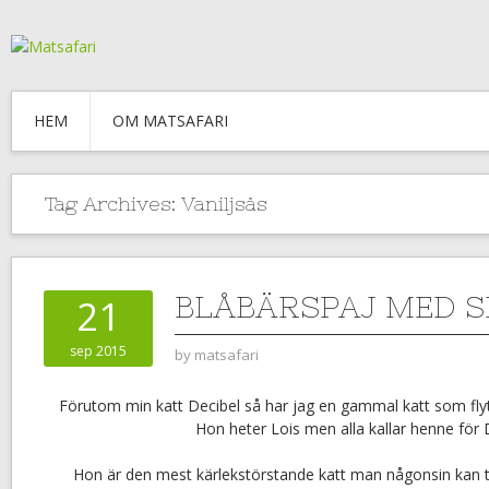
HEM
OM MATSAFARI
Tag Archives:
Vaniljsås
BLÅBÄRSPAJ MED 
21
sep 2015
by
matsafari
Förutom min katt Decibel så har jag en gammal katt som flyt
Hon heter Lois men alla kallar henne för 
Hon är den mest kärlekstörstande katt man någonsin kan t