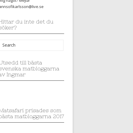
mig något? Mejla!
annsofikarlsson@live.se
Hittar du inte det du
söker?
Utsedd till bästa
svenska matbloggarna
av Ingmar
Matsafari prisades som
bästa matbloggarna 2017