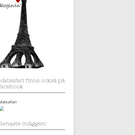
Matsafari finns också på
facebook
Matsafari
Senaste inläggen: