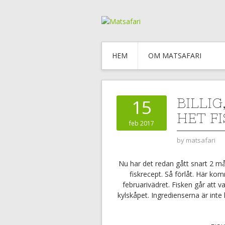
HEM
OM MATSAFARI
BILLI
15
HET F
feb 2017
by
matsafari
Nu har det redan gått snart 2 må
fiskrecept. Så förlåt. Här ko
februarivädret. Fisken går att va
kylskåpet. Ingredienserna är inte 