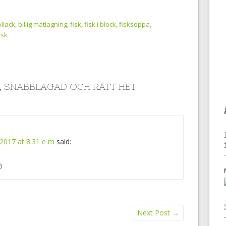
llack
,
billig matlagning
,
fisk
,
fisk i block
,
fisksoppa
,
rsk
G, SNABBLAGAD OCH RÄTT HET
 2017 at 8:31 e m
said:

Next Post
→