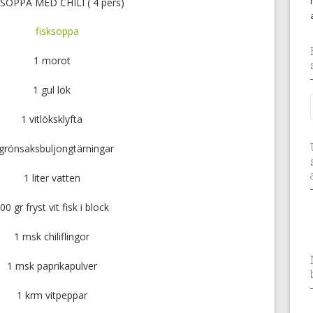
SOPPA MED CHILI ( 4 pers)
1 morot
1 gul lök
1 vitlöksklyfta
grönsaksbuljongtärningar
1 liter vatten
00 gr fryst vit fisk i block
1 msk chiliflingor
1 msk paprikapulver
1 krm vitpeppar