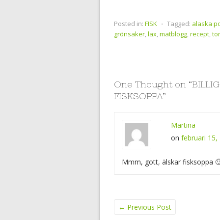
Posted in:
FISK
⋅
Tagged:
alaska po
grönsaker
,
lax
,
matblogg
,
recept
,
to
One Thought on “
BILLI
FISKSOPPA
”
Martina
on
februari 15,
Mmm, gott, älskar fisksoppa 
←
Previous Post