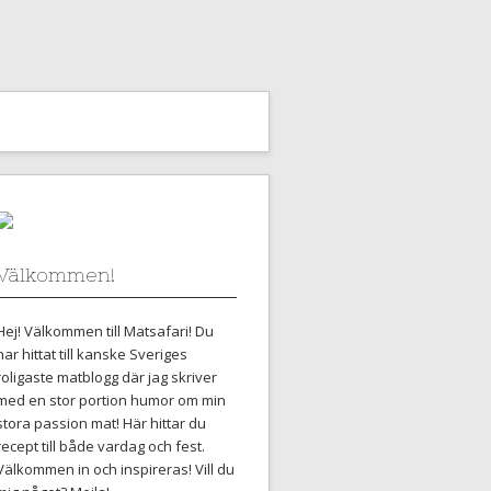
Välkommen!
Hej! Välkommen till Matsafari! Du
har hittat till kanske Sveriges
roligaste matblogg där jag skriver
med en stor portion humor om min
stora passion mat! Här hittar du
recept till både vardag och fest.
Välkommen in och inspireras! Vill du