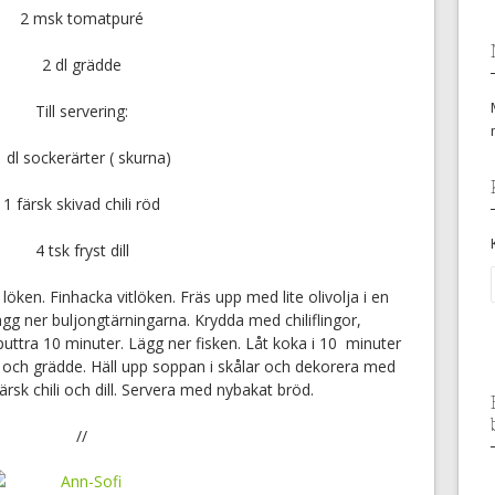
2 msk tomatpuré
2 dl grädde
Till servering:
 dl sockerärter ( skurna)
1 färsk skivad chili röd
4 tsk fryst dill
öken. Finhacka vitlöken. Fräs upp med lite olivolja i en
lägg ner buljongtärningarna. Krydda med chiliflingor,
puttra 10 minuter. Lägg ner fisken. Låt koka i 10 minuter
och grädde. Häll upp soppan i skålar och dekorera med
ärsk chili och dill. Servera med nybakat bröd.
//