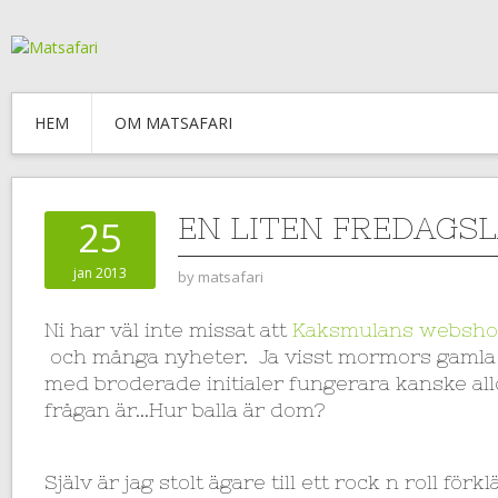
HEM
OM MATSAFARI
EN LITEN FREDAGS
25
jan 2013
by
matsafari
Ni har väl inte missat att
Kaksmulans websh
och många nyheter. Ja visst mormors gaml
med broderade initialer fungerara kanske al
frågan är…Hur balla är dom?
Själv är jag stolt ägare till ett rock n roll för