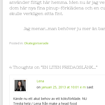
använder flitigt här hemma. Men nu är jag v
dom här nya fina pinup-förklädena och en 
skulle verkligen sitta fint.
Jag menar…man behöver ju mer än bara
Posted in:
Okategoriserade
4 Thoughts on “
EN LITEN FREDAGSLÄNK…
”
Lena
on
januari 25, 2013 at 10:01 e m
said:
Kände nu ett akut behov av ett köksförkläde. NU
Trevlig helg / Lena från make a head food