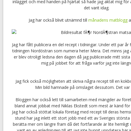
inlägget och med handen på hjärtat så hade jag aktat mig för a
det varit idag.
Jag har också blivit utnämnd till
månadens matblogg
a
Jag har fått publicera en del recept i tidningar. Under ett par år 
tidningen Nordöstran som numera heter Mera. Det minns jag a
er blev otroligt ledsna den dagen då jag publicerade mitt sista
mig på jobbet för att fråga varför jag inte längr
Jag fick också möjligheten att skriva några recept till en kokb
Min bild hamnade på omslaget dessutom. Det var fa
Bloggen har också lett till samarbeten med mängder av föret
bland annat jobbat med Niklas Ekstedt som mest är känd för tv
Jag har också stöttat lokala företag med recept till deras hemsi
stund har jag inlett ett stort jobb med ett av Sveriges störs
berätta mer om längre fram då det fortfarande är lite hemligt 
varit en av anledningen till att jag inte hunnit uppdatera här