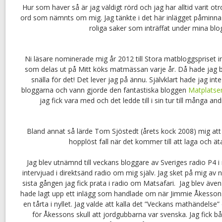
Hur som haver så är jag väldigt rörd och jag har alltid varit otr
ord som nämnts om mig. Jag tänkte i det här inlägget påminna
roliga saker som inträffat under mina blo
Ni läsare nominerade mig år 2012 till Stora matbloggspriset i
som delas ut på Mitt köks matmässan varje år. Då hade jag ba
snälla för det! Det lever jag på ännu. Självklart hade jag in
bloggarna och vann gjorde den fantastiska bloggen
Matplatse
jag fick vara med och det ledde till i sin tur till många 
Bland annat så lärde Tom Sjöstedt (årets kock 2008) mig att fil
hopplöst fall när det kommer till att laga och äta 
Jag blev utnämnd till veckans bloggare av Sveriges radio P4
intervjuad i direktsänd radio om mig själv. Jag sket på mig av 
sista gången jag fick prata i radio om Matsafari. Jag blev även 
hade lagt upp ett inlägg som handlade om när Jimmie Åkesson 
en tårta i nyllet. Jag valde att kalla det ”Veckans mathändelse
för Åkessons skull att jordgubbarna var svenska. Jag fick bå