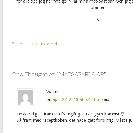
för alla tips jag har fått ge! Ni är mina mat-bästisar! Och jag 
utan er!
//
Posted in:
Uncategorized
One Thought on “
MATSAFARI 8 ÅR
”
Walter
on
april 27, 2018 at 5:43 f m
said:
Önskar dig all framtida framgång, du är grym kompis! 🙂
Så fränt med receptboken, det hade gått förbi mig. Måste ju 