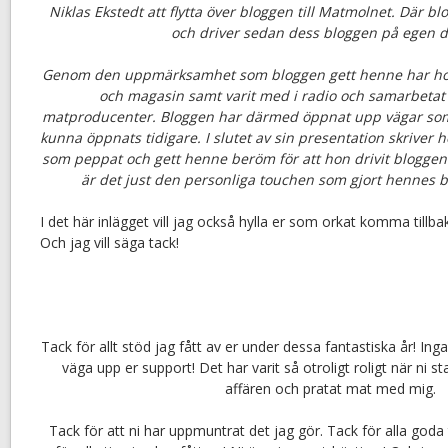
Niklas Ekstedt att flytta över bloggen till Matmolnet. Där bl
och driver sedan dess bloggen på egen 
Genom den uppmärksamhet som bloggen gett henne har hon f
och magasin samt varit med i radio och samarbetat
matproducenter. Bloggen har därmed öppnat upp vägar som 
kunna öppnats tidigare. I slutet av sin presentation skriver 
som peppat och gett henne beröm för att hon drivit bloggen 
är det just den personliga touchen som gjort hennes b
I det här inlägget vill jag också hylla er som orkat komma tillba
Och jag vill säga tack!
Tack för allt stöd jag fått av er under dessa fantastiska år! In
väga upp er support! Det har varit så otroligt roligt när ni st
affären och pratat mat med mig.
Tack för att ni har uppmuntrat det jag gör. Tack för alla goda 