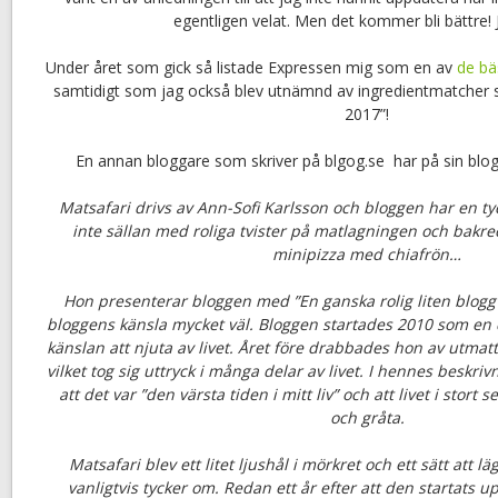
egentligen velat. Men det kommer bli bättre! J
Under året som gick så listade Expressen mig som en av
de bä
samtidigt som jag också blev utnämnd av ingredientmatcher
2017”!
En annan bloggare som skriver på blgog.se har på sin blogg
Matsafari drivs av Ann-Sofi Karlsson och bloggen har en ty
inte sällan med roliga tvister på matlagningen och bakre
minipizza med chiafrön…
Hon presenterar bloggen med ”En ganska rolig liten blog
bloggens känsla mycket väl. Bloggen startades 2010 som en dri
känslan att njuta av livet. Året före drabbades hon av utma
vilket tog sig uttryck i många delar av livet. I hennes beskr
att det var ”den värsta tiden i mitt liv” och att livet i stort 
och gråta.
Matsafari blev ett litet ljushål i mörkret och ett sätt att 
vanligtvis tycker om. Redan ett år efter att den startats u