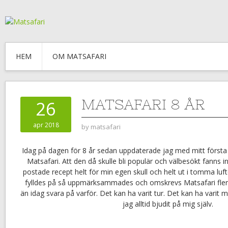
HEM
OM MATSAFARI
MATSAFARI 8 ÅR
26
apr 2018
by
matsafari
Idag på dagen för 8 år sedan uppdaterade jag med mitt först
Matsafari. Att den då skulle bli populär och välbesökt fanns i
postade recept helt för min egen skull och helt ut i tomma luf
fylldes på så uppmärksammades och omskrevs Matsafari flera
än idag svara på varför. Det kan ha varit tur. Det kan ha varit mi
jag alltid bjudit på mig själv.