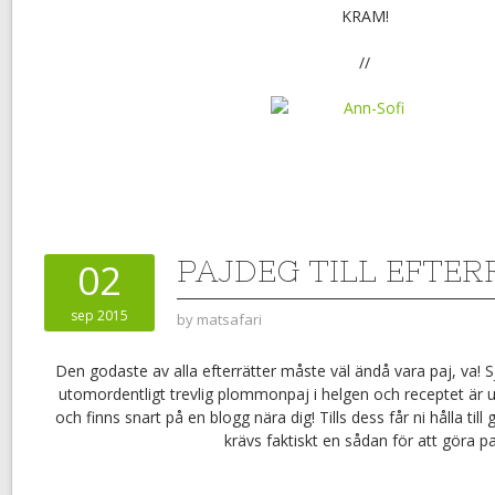
KRAM!
//
PAJDEG TILL EFTE
02
sep 2015
by
matsafari
Den godaste av alla efterrätter måste väl ändå vara paj, va! Sj
utomordentligt trevlig plommonpaj i helgen och receptet är 
och finns snart på en blogg nära dig! Tills dess får ni hålla ti
krävs faktiskt en sådan för att göra pa