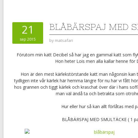
BLÅBÄRSPAJ MED 
21
sep 2015
by
matsafari
Förutom min katt Decibel så har jag en gammal katt som flyt
Hon heter Lois men alla kallar henne för 
Hon är den mest kärlekstörstande katt man någonsin kan t
tydligen inte vår kärlek här hemma längre för nu har vi fått hör
hos grannen och tiggt kärlek och kraschat över där i hans soff
man väl ändå ta och betrakta som otrohe
Hur eller hur så kan allt förlåtas med p
BLÅBÄRSPAJ MED SMULTÄCKE ( 1 pa