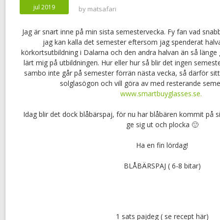
jul 2019
by
matsafari
Jag är snart inne på min sista semestervecka. Fy fan vad snabb
jag kan kalla det semester eftersom jag spenderat hal
körkortsutbildning i Dalarna och den andra halvan än så länge gåt
lärt mig på utbildningen. Hur eller hur så blir det ingen semest
sambo inte går på semester förrän nästa vecka, så därför sitt
solglasögon och vill göra av med resterande sem
www.smartbuyglasses.se.
Idag blir det dock blåbärspaj, för nu har blåbären kommit på si
ge sig ut och plocka 🙂
Ha en fin lördag!
BLÅBÄRSPAJ ( 6-8 bitar)
1 sats pajdeg ( se recept här)