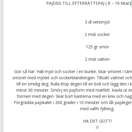
PAJDEG TILL EFTERRÄTTSPAJ ( 8 – 10 bitar)
3 dl vetemjöl
2 msk socker
125 gr smör
2 msk vatten
Gör så här: Häll mjöl och socker i en bunke. Skär smöret i tä
smöret med mjölet och sockerblandningen. Tillsätt vattnet oc
till en smidig deg. Rulla ihop degen till en boll och lägg den i 
minst 30 minuter. Smörj en pajform med matfett. Kavla ut e
formen med degen. Skär bort kanterna med en kniv och nag
Förgrädda pajskalet i 200 grader i 10 minuter och låt pajdegen 
med valfri fyllning.
HA DET GOTT!
//