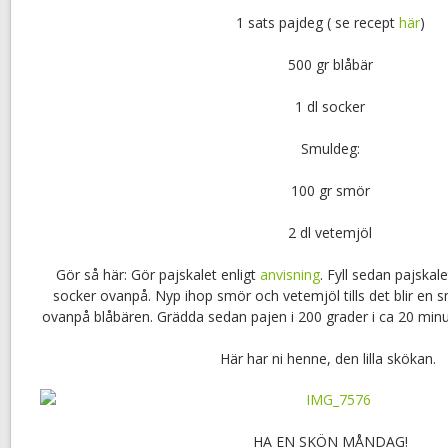
1 sats pajdeg ( se recept
här
)
500 gr blåbär
1 dl socker
Smuldeg:
100 gr smör
2 dl vetemjöl
Gör så här: Gör pajskalet enligt
anvisning
. Fyll sedan pajska
socker ovanpå. Nyp ihop smör och vetemjöl tills det blir en 
ovanpå blåbären. Grädda sedan pajen i 200 grader i ca 20 minu
Här har ni henne, den lilla skökan.
HA EN SKÖN MÅNDAG!