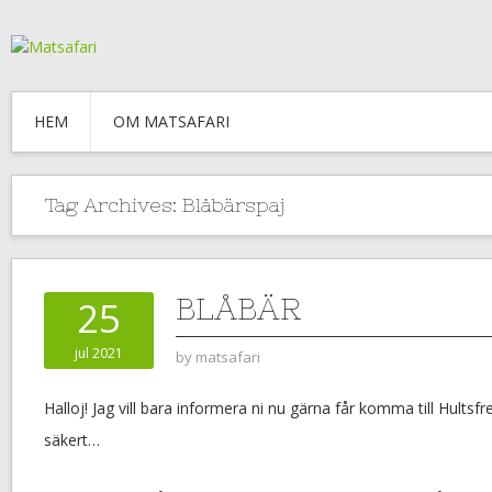
HEM
OM MATSAFARI
Tag Archives:
Blåbärspaj
BLÅBÄR
25
jul 2021
by
matsafari
Halloj! Jag vill bara informera ni nu gärna får komma till Hultsfr
säkert…