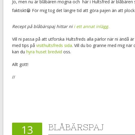
Jo, men nu är blåbären mogna och här i Hultsfred är blåbären
faktiskt😁 För mig tog det längre tid att göra pajen än att ploc
Recept på blåbärspaj hittar ni
i ett annat inlägg.
Vill ni passa på att utforska Hultsfreds alla pärlor när ni ändå ä
med tips på
visithultsfreds sida
. Vill du bo granne med mig när
kan du
hyra huset bredvid
oss.
Allt gott!
//
BLÅBÄRSPAJ
13