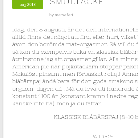
SMULTÄCKE
aug 2013
by
matsafari
Idag, den 8 augusti, är det den internationel
alltid finns det något att fira, eller hur), vilke
även den berömda mat-orgasmer. Så vill du 
så kan du exempelvis baka en klassisk blåbärs
åtminstone jag att orgasmer gillar. Alla minns
American pie när pojkstackarn stoppar paket
Makalöst pinsamt men förbaskat roligt! Anna
blåbärspaj ändå bara för den goda smakens sku
orgasm-dagen då ! Må du leva uti hundrade 
konstant i 100 år (konstant kramp i nedre re
kanske inte ha), men ja du fattar.
KLASSISK BLÅBÄRSPAJ (8-10 bi
PAJDEG: