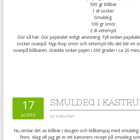
500 gr blåbär
1 dl socker
Smuldeg:
100 gr smör
2 dl vetemjöl
Gör så här: Gör pajskalet enligt anvisning. Fyll sedan pajska
socker ovanpå. Nyp ihop smör och vetemjöl tills det blir en 
ovanpå blåbären. Grädda sedan pajen i 200 grader i ca 20 minu
SMULDEG I KASTRU
17
jul 2016
by
matsafari
Nu vimlar det av blåbär i skogen och blåbärspaj med smuldeg
finns. Idag vill jag ge er ett kanoners recept på smuldeg som