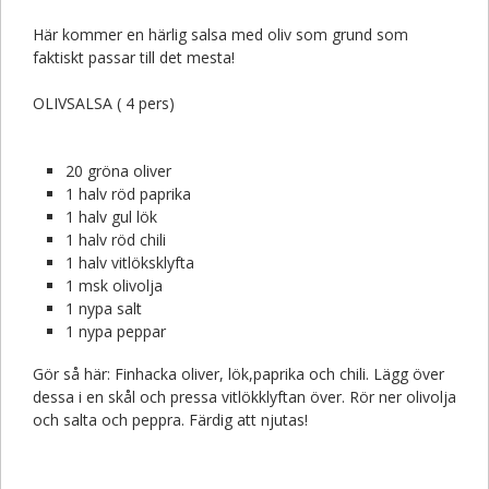
Här kommer en härlig salsa med oliv som grund som
faktiskt passar till det mesta!
OLIVSALSA ( 4 pers)
20 gröna oliver
1 halv röd paprika
1 halv gul lök
1 halv röd chili
1 halv vitlöksklyfta
1 msk olivolja
1 nypa salt
1 nypa peppar
Gör så här: Finhacka oliver, lök,paprika och chili. Lägg över
dessa i en skål och pressa vitlökklyftan över. Rör ner olivolja
och salta och peppra. Färdig att njutas!