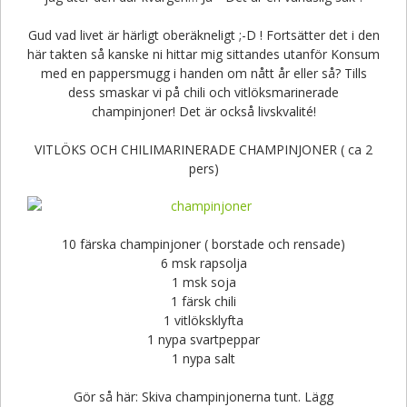
Gud vad livet är härligt oberäkneligt ;-D ! Fortsätter det i den
här takten så kanske ni hittar mig sittandes utanför Konsum
med en pappersmugg i handen om nått år eller så? Tills
dess smaskar vi på chili och vitlöksmarinerade
champinjoner! Det är också livskvalité!
VITLÖKS OCH CHILIMARINERADE CHAMPINJONER ( ca 2
pers)
10 färska champinjoner ( borstade och rensade)
6 msk rapsolja
1 msk soja
1 färsk chili
1 vitlöksklyfta
1 nypa svartpeppar
1 nypa salt
Gör så här: Skiva champinjonerna tunt. Lägg