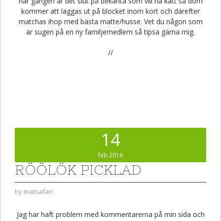
här gången är det slut på bekanta som vill ha katt så dom
kommer att läggas ut på blocket inom kort och därefter
matchas ihop med bästa matte/husse. Vet du någon som
är sugen på en ny familjemedlem så tipsa gärna mig.
//
14
feb 2016
RÖÖLÖK PICKLAD
by
matsafari
Jag har haft problem med kommentarerna på min sida och