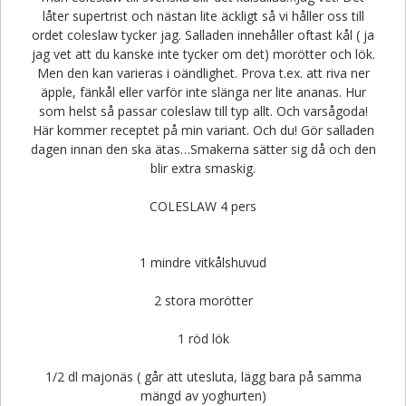
låter supertrist och nästan lite äckligt så vi håller oss till
ordet coleslaw tycker jag. Salladen innehåller oftast kål ( ja
jag vet att du kanske inte tycker om det) morötter och lök.
Men den kan varieras i oändlighet. Prova t.ex. att riva ner
äpple, fänkål eller varför inte slänga ner lite ananas. Hur
som helst så passar coleslaw till typ allt. Och varsågoda!
Här kommer receptet på min variant. Och du! Gör salladen
dagen innan den ska ätas…Smakerna sätter sig då och den
blir extra smaskig.
COLESLAW 4 pers
1 mindre vitkålshuvud
2 stora morötter
1 röd lök
1/2 dl majonäs ( går att utesluta, lägg bara på samma
mängd av yoghurten)