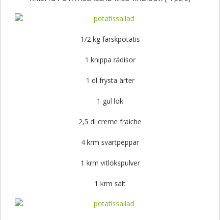
1/2 kg färskpotatis
1 knippa rädisor
1 dl frysta ärter
1 gul lök
2,5 dl creme fraiche
4 krm svartpeppar
1 krm vitlökspulver
1 krm salt