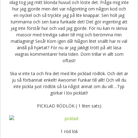
idag tog jag mitt blonda huvud och löste det. Fråga mig inte
hur jag gjorde men det var någonting om någon kod och
en nyckel och så tryckte jag på lite knappar. Sen höll jag
tummarna och sen bara funkade det! Det gör ingenting att
jag inte förstår hur och vad jag gjorde. För nu kan ni skriva
massor med trevliga saker till mig och berömma min
matlagning! Seså! Kom igen då! Någon litet snällt har ni väl
ändå på hjärtat? För nu är jag jäkligt trött på att läsa
viagras kommentarer hela tiden. Dom trillar in allt som
oftast!
Ska vi inte ta och fira det med lite picklad rödlök. Och det är
ju så förbannat enkelt! Awsome! Funkar till allt! Och vill du
inte pickla just rödlök så ta något annat om du vill….Typ
görka! I löv picklat!!
PICKLAD RÖDLÖK ( 1 liten sats)
1 röd lök