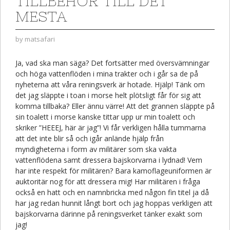
TILLBEHÖR TILL DET
MESTA
by
matsafari
Ja, vad ska man säga? Det fortsätter med översvämningar
och höga vattenflöden i mina trakter och i går sa de på
nyheterna att våra reningsverk är hotade. Hjälp! Tänk om
det jag släppte i toan i morse helt plötsligt får för sig att
komma tillbaka? Eller ännu värre! Att det grannen släppte på
sin toalett i morse kanske tittar upp ur min toalett och
skriker ”HEEEJ, här är jag”! Vi får verkligen hålla tummarna
att det inte blir så och igår anlände hjälp från
myndigheterna i form av militärer som ska vakta
vattenflödena samt dressera bajskorvarna i lydnad! Vem
har inte respekt för militären? Bara kamoflageuniformen är
auktoritär nog för att dressera mig! Har militären i fråga
också en hatt och en namnbricka med någon fin titel ja då
har jag redan hunnit långt bort och jag hoppas verkligen att
bajskorvarna därinne på reningsverket tänker exakt som
jag!