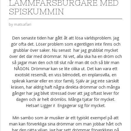
LAMMFÄRSBURGARE MED
SPISKUMMIN
by
matsafari
Den senaste tiden har gått åt att lösa världsproblem. Jag
gör ofta det. Löser problem som egentligen inte finns och
grubblar över saker. Nu senast har jag grubblat mycket
över det där med drömmar. Ni vet, alla ska ha en dröm och
så jagar man den och till slut når man dit och så blir man
NÅGON. Drömmar kan se lite olika ut. Det kan vara ett
exotiskt resemål, en viss bilmodell, en enplansvilla, en
spikrak karriär eller en stor familj. Själv är jag inte särskilt
kräsen, har aldrig haft några direkta drömmar och många
gånger har jag blivit stressad över att jag oftast lever för
dagen och är helt drömlös. Många tjatar för mycket.
Hetsar! Ligger i! Engagerar sig för mycket.
Min sambo som är musiker är ett typiskt exempel på att
man kan förverkliga sina drömmar om man jobbar hårt och
har den rätta viljan. Jag har sett drömmar förverkligas på