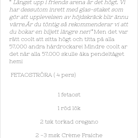
”
Längst upp i friends arena är det högt. Vi
har dessutom inrett med glas-staket som
gör att upplevelsen av höjdskräck blir ännu
värre.Är du töntig så rekommenderar vi att
du bokar en biljett längre ner!”
Men det var
rätt coolt att sitta högt och titta på alla
57.000 andra hårdrockare! Mindre coolt ar
det när alla 57.000 skulle åka pendeltåget
hem!
FETAOSTRÖRA ( 4 pers)
1 fetaost
1 röd lök
2 tsk torkad oregano
2 -3 msk Crème Fraiche