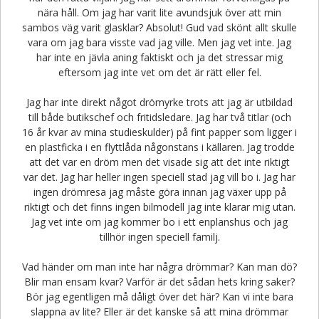
nära håll. Om jag har varit lite avundsjuk över att min
sambos väg varit glasklar? Absolut! Gud vad skönt allt skulle
vara om jag bara visste vad jag ville. Men jag vet inte. Jag
har inte en jävla aning faktiskt och ja det stressar mig
eftersom jag inte vet om det är rätt eller fel.
Jag har inte direkt något drömyrke trots att jag är utbildad
till både butikschef och fritidsledare. Jag har två titlar (och
16 år kvar av mina studieskulder) på fint papper som ligger i
en plastficka i en flyttlåda någonstans i källaren. Jag trodde
att det var en dröm men det visade sig att det inte riktigt
var det. Jag har heller ingen speciell stad jag vill bo i. Jag har
ingen drömresa jag måste göra innan jag växer upp på
riktigt och det finns ingen bilmodell jag inte klarar mig utan.
Jag vet inte om jag kommer bo i ett enplanshus och jag
tillhör ingen speciell familj.
Vad händer om man inte har några drömmar? Kan man dö?
Blir man ensam kvar? Varför är det sådan hets kring saker?
Bör jag egentligen må dåligt över det här? Kan vi inte bara
slappna av lite? Eller är det kanske så att mina drömmar