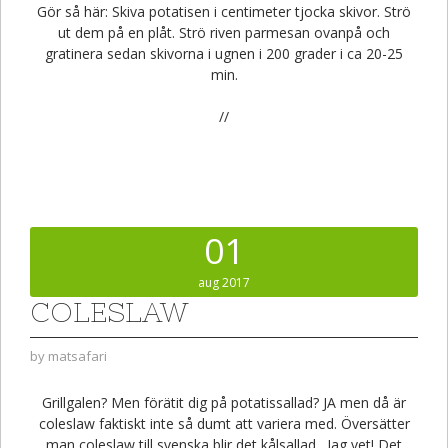
Gör så här: Skiva potatisen i centimeter tjocka skivor. Strö
ut dem på en plåt. Strö riven parmesan ovanpå och
gratinera sedan skivorna i ugnen i 200 grader i ca 20-25
min.
//
01
aug 2017
COLESLAW
by
matsafari
Grillgalen? Men förätit dig på potatissallad? JA men då är
coleslaw faktiskt inte så dumt att variera med. Översätter
man coleslaw till svenska blir det kålsallad…Jag vet! Det