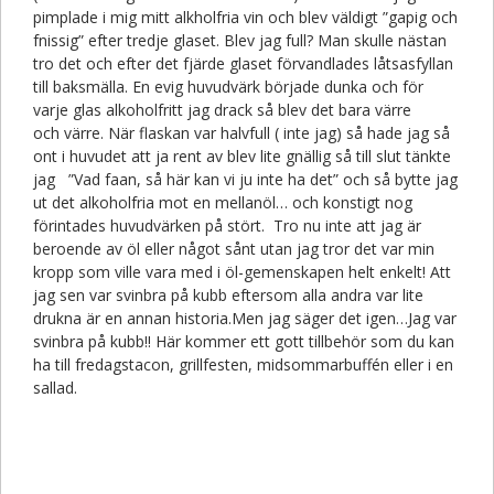
pimplade i mig mitt alkholfria vin och blev väldigt ”gapig och
fnissig” efter tredje glaset. Blev jag full? Man skulle nästan
tro det och efter det fjärde glaset förvandlades låtsasfyllan
till baksmälla. En evig huvudvärk började dunka och för
varje glas alkoholfritt jag drack så blev det bara värre
och värre. När flaskan var halvfull ( inte jag) så hade jag så
ont i huvudet att ja rent av blev lite gnällig så till slut tänkte
jag ”Vad faan, så här kan vi ju inte ha det” och så bytte jag
ut det alkoholfria mot en mellanöl… och konstigt nog
förintades huvudvärken på stört. Tro nu inte att jag är
beroende av öl eller något sånt utan jag tror det var min
kropp som ville vara med i öl-gemenskapen helt enkelt! Att
jag sen var svinbra på kubb eftersom alla andra var lite
drukna är en annan historia.Men jag säger det igen…Jag var
svinbra på kubb!! Här kommer ett gott tillbehör som du kan
ha till fredagstacon, grillfesten, midsommarbuffén eller i en
sallad.