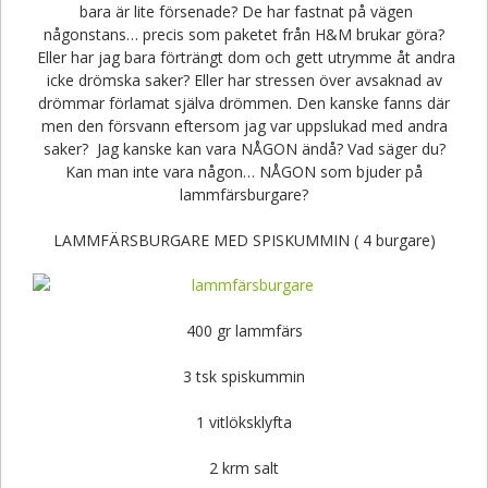
bara är lite försenade? De har fastnat på vägen
någonstans… precis som paketet från H&M brukar göra?
Eller har jag bara förträngt dom och gett utrymme åt andra
icke drömska saker? Eller har stressen över avsaknad av
drömmar förlamat själva drömmen. Den kanske fanns där
men den försvann eftersom jag var uppslukad med andra
saker? Jag kanske kan vara NÅGON ändå? Vad säger du?
Kan man inte vara någon… NÅGON som bjuder på
lammfärsburgare?
LAMMFÄRSBURGARE MED SPISKUMMIN ( 4 burgare)
400 gr lammfärs
3 tsk spiskummin
1 vitlöksklyfta
2 krm salt