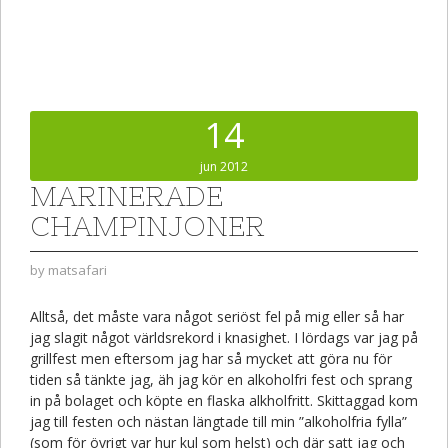
14
jun 2012
MARINERADE
CHAMPINJONER
by
matsafari
Alltså, det måste vara något seriöst fel på mig eller så har
jag slagit något världsrekord i knasighet. I lördags var jag på
grillfest men eftersom jag har så mycket att göra nu för
tiden så tänkte jag, äh jag kör en alkoholfri fest och sprang
in på bolaget och köpte en flaska alkholfritt. Skittaggad kom
jag till festen och nästan längtade till min ”alkoholfria fylla”
(som för övrigt var hur kul som helst) och där satt jag och