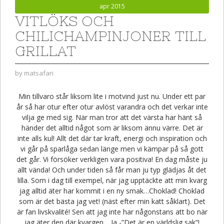
apr 2015
VITLÖKS OCH
CHILICHAMPINJONER TILL
GRILLAT
by
matsafari
Min tillvaro står liksom lite i motvind just nu. Under ett par
år så har otur efter otur avlöst varandra och det verkar inte
vilja ge med sig. När man tror att det värsta har hänt så
händer det alltid något som är liksom ännu värre. Det är
inte alls kul! Allt det där tar kraft, energi och inspiration och
vi går på sparlåga sedan länge men vi kämpar på så gott
det går. Vi försöker verkligen vara positiva! En dag måste ju
allt vända! Och under tiden så får man ju typ glädjas åt det
lilla. Som i dag till exempel, när jag upptäckte att min kvarg
jag alltid äter har kommit i en ny smak…Choklad! Choklad
som är det bästa jag vet! (näst efter min katt såklart). Det
är fan livskvalité! Sen att jag inte har någonstans att bo när
jag äter den där kvargen… Ja -”Det är en världslig sak”!