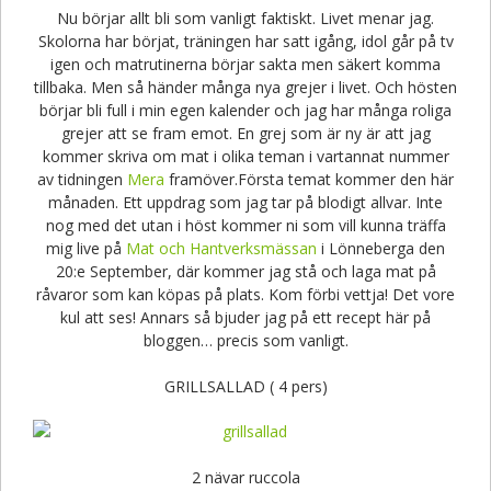
Nu börjar allt bli som vanligt faktiskt. Livet menar jag.
Skolorna har börjat, träningen har satt igång, idol går på tv
igen och matrutinerna börjar sakta men säkert komma
tillbaka. Men så händer många nya grejer i livet. Och hösten
börjar bli full i min egen kalender och jag har många roliga
grejer att se fram emot. En grej som är ny är att jag
kommer skriva om mat i olika teman i vartannat nummer
av tidningen
Mera
framöver.Första temat kommer den här
månaden. Ett uppdrag som jag tar på blodigt allvar. Inte
nog med det utan i höst kommer ni som vill kunna träffa
mig live på
Mat och Hantverksmässan
i Lönneberga den
20:e September, där kommer jag stå och laga mat på
råvaror som kan köpas på plats. Kom förbi vettja! Det vore
kul att ses! Annars så bjuder jag på ett recept här på
bloggen… precis som vanligt.
GRILLSALLAD ( 4 pers)
2 nävar ruccola