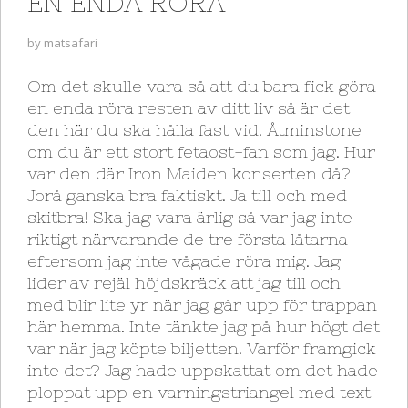
EN ENDA RÖRA
by
matsafari
Om det skulle vara så att du bara fick göra
en enda röra resten av ditt liv så är det
den här du ska hålla fast vid. Åtminstone
om du är ett stort fetaost-fan som jag. Hur
var den där Iron Maiden konserten då?
Jorå ganska bra faktiskt. Ja till och med
skitbra! Ska jag vara ärlig så var jag inte
riktigt närvarande de tre första låtarna
eftersom jag inte vågade röra mig. Jag
lider av rejäl höjdskräck att jag till och
med blir lite yr när jag går upp för trappan
här hemma. Inte tänkte jag på hur högt det
var när jag köpte biljetten. Varför framgick
inte det? Jag hade uppskattat om det hade
ploppat upp en varningstriangel med text