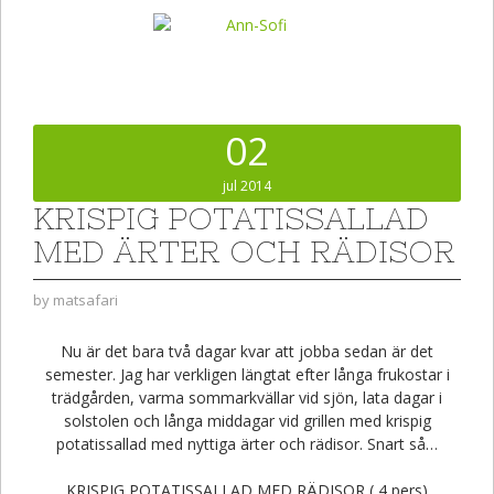
02
jul 2014
KRISPIG POTATISSALLAD
MED ÄRTER OCH RÄDISOR
by
matsafari
Nu är det bara två dagar kvar att jobba sedan är det
semester. Jag har verkligen längtat efter långa frukostar i
trädgården, varma sommarkvällar vid sjön, lata dagar i
solstolen och långa middagar vid grillen med krispig
potatissallad med nyttiga ärter och rädisor. Snart så…
KRISPIG POTATISSALLAD MED RÄDISOR ( 4 pers)