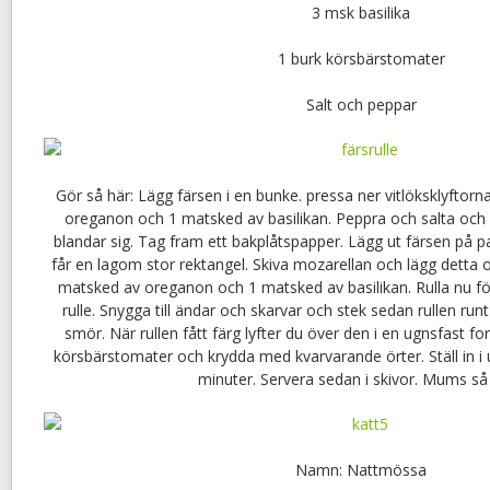
3 msk basilika
1 burk körsbärstomater
Salt och peppar
Gör så här: Lägg färsen i en bunke. pressa ner vitlöksklyftorn
oreganon och 1 matsked av basilikan. Peppra och salta och r
blandar sig. Tag fram ett bakplåtspapper. Lägg ut färsen på pap
får en lagom stor rektangel. Skiva mozarellan och lägg detta 
matsked av oreganon och 1 matsked av basilikan. Rulla nu försi
rulle. Snygga till ändar och skarvar och stek sedan rullen r
smör. När rullen fått färg lyfter du över den i en ugnsfast f
körsbärstomater och krydda med kvarvarande örter. Ställ in i 
minuter. Servera sedan i skivor. Mums så 
Namn: Nattmössa