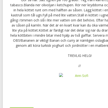
tabasco.Blanda ner olivoljan i ketchupen. Rör ner kryddorna oc
in hela köttet runt om med hälften av såsen. Lägg köttet i en
kastrull som tål ugn.Fyll på med lite vatten.Ställ in köttet i ug
gång i timmen och slå i lite mer vatten om det behövs. Efter ha
av såsen på karrén. När det är en kvart kvar kan du öka värmen 
lite yta på köttet.Köttet är färdigt när det delar sig när du dra
hela köttbiten i mindre bitar med hjälp av två gafflar. Servera 
OBS!Bananen är viktig! Banan och curry är nämligen oslagbar
genom att köra turkisk yoghurt och jordnötter i en matbere
TREVLIG HELG!
//