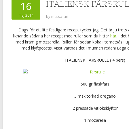
ITALIENSK FÄRSRU
16
maj 2014
by
matsafari
Dags för ett lite festligare recept tycker jag. Det är ju trots 
liknande sådana här recept med rullar som du hittar
här
. I det
med krämig mozzarella. Rullen får sedan koka i tomatsås i 
med klyftpotatis. Visst vattnas det i munnen redan! Laga 
ITALIENSK FÄRSRULLE ( 4 pers)
500 gr fläskfärs
3 msk torkad oregano
2 pressade vitlöksklyftor
1 mozarella