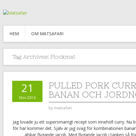
HEM
OM MATSAFARI
Tag Archives:
Plockmat
PULLED PORK CUR
21
BANAN OCH JORDN
Nov 2014
by
matsafari
Jag lovade ju ett supersmarrigt recept som innehöll curry. Nu b
för här kommer det. Själv är jag svag för kombinationen banan
älskar flygande jacob. Med flygande Jacob i tanken så fö