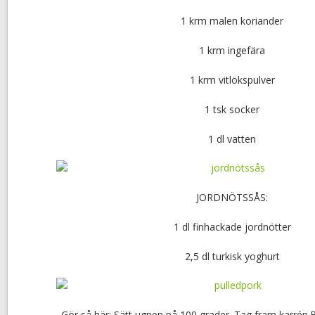
1 krm malen koriander
1 krm ingefära
1 krm vitlökspulver
1 tsk socker
1 dl vatten
JORDNÖTSSÅS:
1 dl finhackade jordnötter
2,5 dl turkisk yoghurt
Gör så här: Sätt ugnen på 100 grader. Tag fram karrén