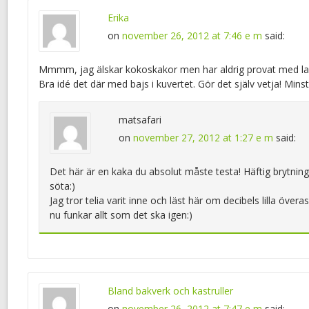
Erika
on
november 26, 2012 at 7:46 e m
said:
Mmmm, jag älskar kokoskakor men har aldrig provat med lak
Bra idé det där med bajs i kuvertet. Gör det själv vetja! Minst 
matsafari
on
november 27, 2012 at 1:27 e m
said:
Det här är en kaka du absolut måste testa! Häftig brytning 
söta:)
Jag tror telia varit inne och läst här om decibels lilla övera
nu funkar allt som det ska igen:)
Bland bakverk och kastruller
on
november 26, 2012 at 7:47 e m
said: