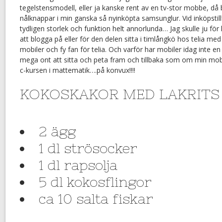
tegelstensmodell, eller ja kanske rent av en tv-stor mobbe, d
nålknappar i min ganska så nyinköpta samsunglur. Vid inköpstillf
tydligen storlek och funktion helt annorlunda… Jag skulle ju för 
att blogga på eller för den delen sitta i timlångkö hos telia me
mobiler och fy fan för telia. Och varför har mobiler idag inte en
mega ont att sitta och peta fram och tillbaka som om min mob
c-kursen i mattematik….på konvux!!!!
KOKOSKAKOR MED LAKRITS ( 
2 ägg
1 dl strösocker
1 dl rapsolja
5 dl kokosflingor
ca 10 salta fiskar