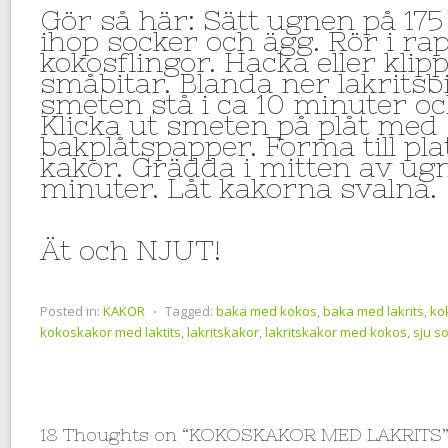
Gör så här: Sätt ugnen på 175
ihop socker och ägg. Rör i rap
kokosflingor. Hacka eller klipp 
småbitar. Blanda ner lakritsb
smeten stå i ca 10 minuter oc
Klicka ut smeten på plåt med
bakplåtspapper. Forma till pl
kakor. Grädda i mitten av ugn
minuter. Låt kakorna svalna.
Ät och NJUT!
Posted in:
KAKOR
⋅
Tagged:
baka med kokos
,
baka med lakrits
,
ko
kokoskakor med laktits
,
lakritskakor
,
lakritskakor med kokos
,
sju s
18 Thoughts on “
KOKOSKAKOR MED LAKRITS