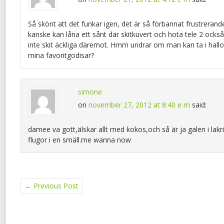
Så skönt att det funkar igen, det är så förbannat frustrerande!
kanske kan låna ett sånt där skitkuvert och hota tele 2 ock
inte skit äckliga däremot. Hmm undrar om man kan ta i hallonla
mina favoritgodisar?
simone
on
november 27, 2012 at 8:40 e m
said:
damee va gott,älskar allt med kokos,och så är ja galen i lakrit
flugor i en smäll.me wanna now
←
Previous Post