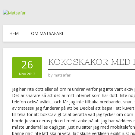
HEM
OM MATSAFARI
KOKOSKAKOR MED 
26
Nov 2012
by
matsafari
Jag har inte dött eller så om ni undrar varför jag inte varit aktiv
Det är snarare så att det är mitt internet som har dött. Inte n
telefon också avlidit…och får jag inte tillbaka bredbandet snart
av tristess!!! Jag funderar på att be Decibel att bajsa i ett kuv
till telia för att bokstavligt talat berätta vad jag tycker om dom
borde ju vara deras prio ett med tanke på att jag har världens
måste underhållas dagligen. Just nu sitter jag med mobiltelefo
banne mig inte lätt ska ni veta. Jag skulle verkligen exakt just n