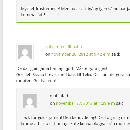
Mycket frustrerande! Men nu är allt igång igen så nu har j
komma ifatt!
sofie mumsfillibaba
on
november 26, 2012 at 9:42 e m
said:
De där goingarna har jag gjort! Måste göra igen!
Gör det! Skicka brevet med bajs till Telia. Det får inte göra så!
mobilen. Guldstjärna!
matsafari
on
november 27, 2012 at 1:29 e m
said:
Tack för guldstjärnan! Den behövde jag! Det tog mig näml
timme att lista ut hur jag skulle kunna blogga ifrån mobilen