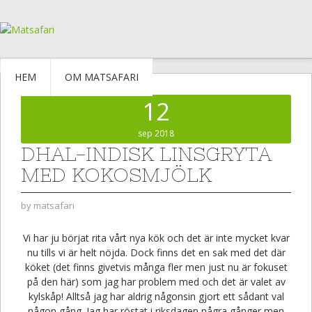
HEM
OM MATSAFARI
12
sep 2018
DHAL-INDISK LINSGRYTA
MED KOKOSMJÖLK
by
matsafari
Vi har ju börjat rita vårt nya kök och det är inte mycket kvar
nu tills vi är helt nöjda. Dock finns det en sak med det där
köket (det finns givetvis många fler men just nu är fokuset
på den här) som jag har problem med och det är valet av
kylskåp! Alltså jag har aldrig någonsin gjort ett sådant val
någon gång. Jag har röstat i riksdagen några gånger men