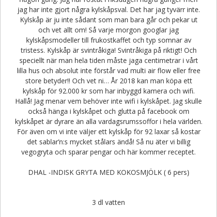
jag har inte gjort några kylskåpsval. Det har jag tyvärr inte.
Kylskåp är ju inte sådant som man bara går och pekar ut
och vet allt om! Så varje morgon googlar jag
kylskåpsmodeller till frukostkaffet och typ somnar av
tristess. Kylskåp är svintråkiga! Svintråkiga på riktigt! Och
speciellt när man hela tiden måste jaga centimetrar i vårt
lilla hus och absolut inte förstår vad multi air flow eller free
store betyder!! Och vet ni… År 2018 kan man köpa ett
kylskåp för 92.000 kr som har inbyggd kamera och wifi.
Hallå! Jag menar vem behöver inte wifi i kylskåpet. Jag skulle
också hänga i kylskåpet och glutta på facebook om
kylskåpet är dyrare än alla vardagsrumssoffor i hela världen.
För även om vi inte väljer ett kylskåp för 92 laxar så kostar
det sablar’n:s mycket stålars ändå! Så nu äter vi billig
vegogryta och sparar pengar och här kommer receptet.
DHAL -INDISK GRYTA MED KOKOSMJÖLK ( 6 pers)
3 dl vatten