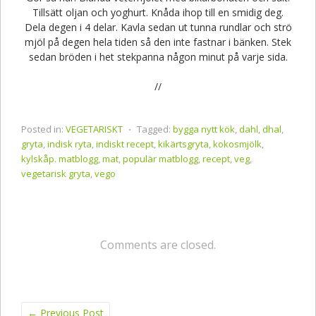
Tillsätt oljan och yoghurt. Knåda ihop till en smidig deg.
Dela degen i 4 delar. Kavla sedan ut tunna rundlar och strö
mjöl på degen hela tiden så den inte fastnar i bänken. Stek
sedan bröden i het stekpanna någon minut på varje sida.
//
Posted in:
VEGETARISKT
⋅
Tagged:
bygga nytt kök
,
dahl
,
dhal
,
gryta
,
indisk ryta
,
indiskt recept
,
kikärtsgryta
,
kokosmjölk
,
kylskåp. matblogg
,
mat
,
populär matblogg
,
recept
,
veg
,
vegetarisk gryta
,
vego
Comments are closed.
←
Previous Post