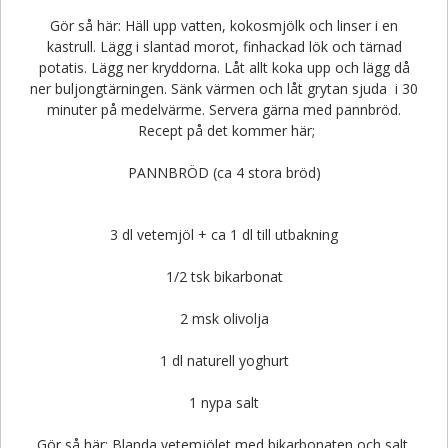
Gör så här: Häll upp vatten, kokosmjölk och linser i en
kastrull. Lägg i slantad morot, finhackad lök och tärnad
potatis. Lägg ner kryddorna. Låt allt koka upp och lägg då
ner buljongtärningen. Sänk värmen och låt grytan sjuda i 30
minuter på medelvärme. Servera gärna med pannbröd.
Recept på det kommer här;
PANNBRÖD (ca 4 stora bröd)
3 dl vetemjöl + ca 1 dl till utbakning
1/2 tsk bikarbonat
2 msk olivolja
1 dl naturell yoghurt
1 nypa salt
Gör så här: Blanda vetemjölet med bikarbonaten och salt.