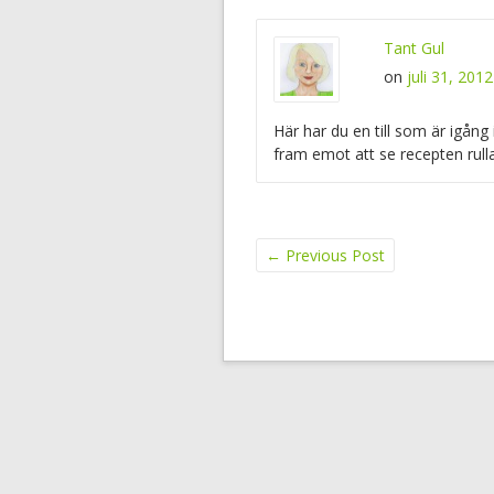
Tant Gul
on
juli 31, 201
Här har du en till som är igång
fram emot att se recepten rulla
←
Previous Post