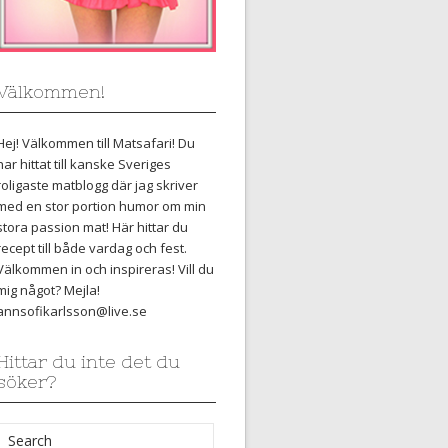
Välkommen!
Hej! Välkommen till Matsafari! Du
har hittat till kanske Sveriges
roligaste matblogg där jag skriver
med en stor portion humor om min
stora passion mat! Här hittar du
recept till både vardag och fest.
Välkommen in och inspireras! Vill du
mig något? Mejla!
annsofikarlsson@live.se
Hittar du inte det du
söker?