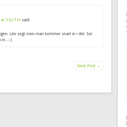
2 at 5:02 f m
said:
 igen. Lite segt men man kommer snart in i det. Ser
 in…:-)
Next Post
→