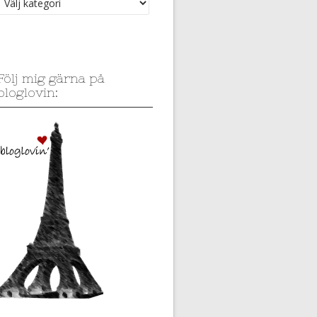
Följ mig gärna på
bloglovin: