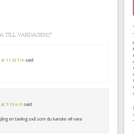
A TILL VARDAGEN:)
”
2 at 11:26 f m
said:
2 at 5:19 e m
said:
gång en tävling oxå som du kanske vill vara