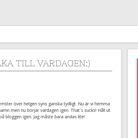
AKA TILL VARDAGEN:)
å semster över helgen syns ganska tydligt. Nu är vi hemma
amn men nu börjar vardagen igen. That´s sucks! Håll ut
n på bloggen igen. Jag måste bara andas lite!