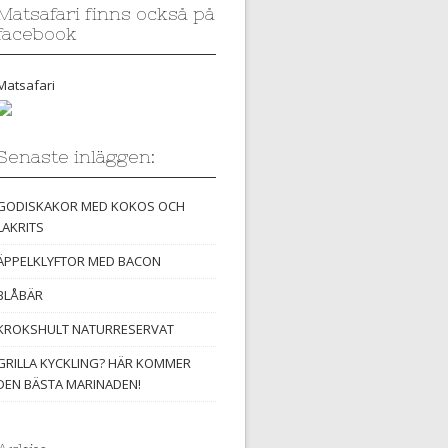
Matsafari finns också på
facebook
Matsafari
Senaste inläggen:
GODISKAKOR MED KOKOS OCH
LAKRITS
ÄPPELKLYFTOR MED BACON
BLÅBÄR
KROKSHULT NATURRESERVAT
GRILLA KYCKLING? HÄR KOMMER
DEN BÄSTA MARINADEN!