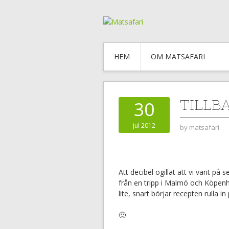
HEM
OM MATSAFARI
TILLB
30
jul 2012
by
matsafari
Att decibel ogillat att vi varit p
från en tripp i Malmö och Köpenh
lite, snart börjar recepten rulla i
🙂