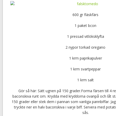
600 gr fläskfärs
1 paket bcon
1 pressad vitlöksklyfta
2 nypor torkad oregano
1 krm paprikapulver
1 krm svartpeppar
1 krm salt
Gör så här: Sätt ugnen på 150 grader.Forma färsen till 4 rej
baconskiva runt om. Krydda med kryddorna ovanpå och låt stå 
150 grader eller stek dem i pannan som vanliga pannbiffar. Jag 
tryckte ner en halv baconskiva i varje biff. Servera med pot
sås.