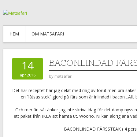
HEM
OM MATSAFARI
BACONLINDAD FÄR
14
apr 2016
by
matsafari
Det här receptet har jag delat med mig av förut men bra saker t
en ”låtsas stek” gjord på färs som är inlindad i bacon…Allt
Och mer än så tänker jag inte skriva idag för det damp nyss n
ett paket från IKEA att hämta ut. Wooho. Ni kan aldrig ana vad
BACONLINDAD FÄRSSTEAK ( 4 pers