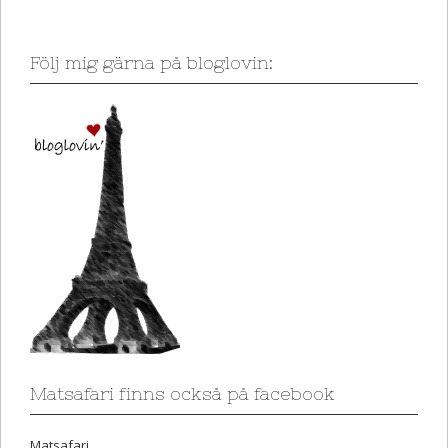
Följ mig gärna på bloglovin:
Matsafari finns också på facebook
Matsafari