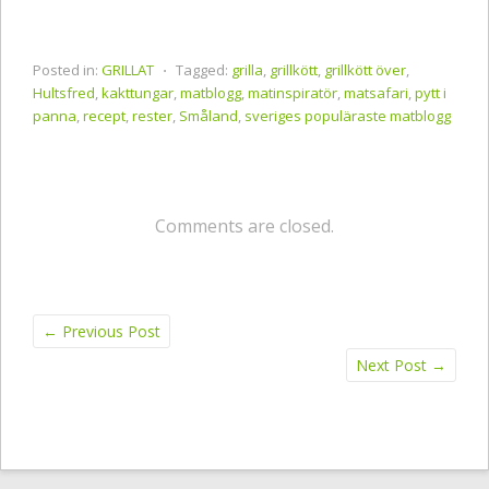
Posted in:
GRILLAT
⋅
Tagged:
grilla
,
grillkött
,
grillkött över
,
Hultsfred
,
kakttungar
,
matblogg
,
matinspiratör
,
matsafari
,
pytt i
panna
,
recept
,
rester
,
Småland
,
sveriges populäraste matblogg
Comments are closed.
←
Previous Post
Next Post
→