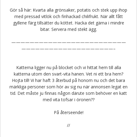
Gör så här: Kvarta alla grönsaker, potatis och stek upp ihop
med pressad vitlök och finhackad chilifrukt. När allt fått
gyllene färg tillsätter du köttet. Hacka det gärna i mindre
bitar. Servera med stekt ägg.
—————————————————————————
————————————————————–
Katterna ligger nu på blocket och vi hittat hem till alla
katterna utom den svart-vita hanen. Vet ni ett bra hem?
Hojta till! Vi har haft 3 återbud på honom nu och det bara
märkliga personer som hör av sig nu när annonsen legat en
tid. Det måste ju finnas någon därute som behöver en katt
med vita tofsar i öronen??
På återseende!
//