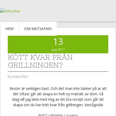
HEM
OM MATSAFARI
13
aug 2017
KÖTT KVAR FRÅN
GRILLNINGEN?
by
matsafari
Rester är verkligen bäst. Och det man inte tänker på är att
det oftast går att skapa en helt ny maträtt av dom. Så
idag vill jag dela med mig av ett bra recept som går att
skapa om du har kött kvar från grillningen. Varsågoda!
PYTT I PANNA ( 4 pers)