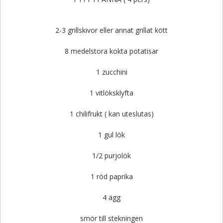
2-3 grillskivor eller annat grillat kött
8 medelstora kokta potatisar
1 zucchini
1 vitlöksklyfta
1 chilifrukt ( kan uteslutas)
1 gul lök
1/2 purjolök
1 röd paprika
4 ägg
smör till stekningen