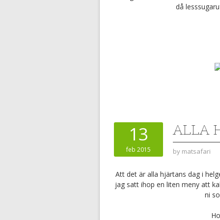
då lesssugaru
ALLA 
13
feb 2015
by
matsafari
Att det är alla hjärtans dag i hel
jag satt ihop en liten meny att ka
ni s
Ho