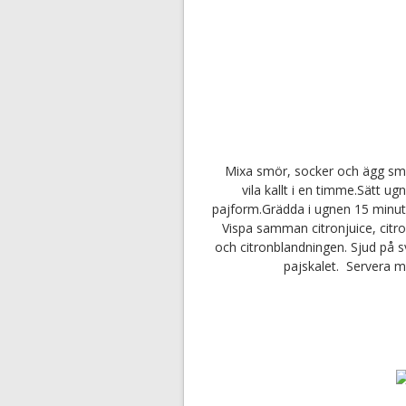
Mixa smör, socker och ägg smidi
vila kallt i en timme.Sätt u
pajform.Grädda i ugnen 15 minuter
Vispa samman citronjuice, citr
och citronblandningen. Sjud på sv
pajskalet. Servera m