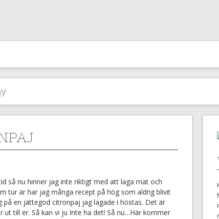
ny
NPAJ
tid så nu hinner jag inte riktigt med att laga mat och
m tur är har jag många recept på hög som aldrig blivit
g på en jättegod citronpaj jag lagade i höstas. Det är
år ut till er. Så kan vi ju Inte ha det! Så nu…Här kommer