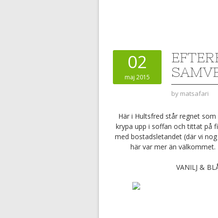
EFTER
02
SAMV
maj 2015
by
matsafari
Här i Hultsfred står regnet som 
krypa upp i soffan och tittat på f
med bostadsletandet (där vi nog s
här var mer än välkommet. D
VANILJ & BL