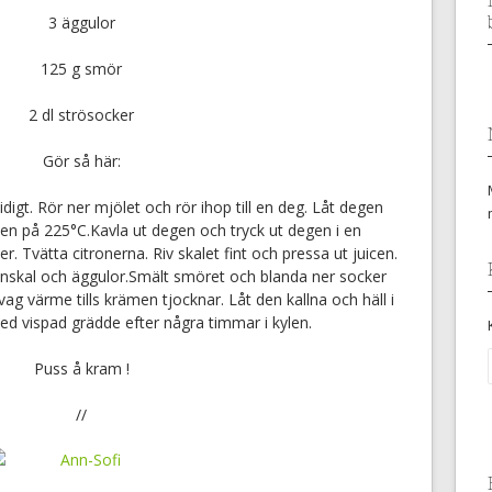
3
äggulor
125
g smör
2
dl strösocker
Gör så här:
gt. Rör ner mjölet och rör ihop till en deg. Låt degen
gnen på 225°C.Kavla ut degen och tryck ut degen i en
. Tvätta citronerna. Riv skalet fint och pressa ut juicen.
onskal och äggulor.Smält smöret och blanda ner socker
ag värme tills krämen tjocknar. Låt den kallna och häll i
ed vispad grädde efter några timmar i kylen.
Puss å kram !
//