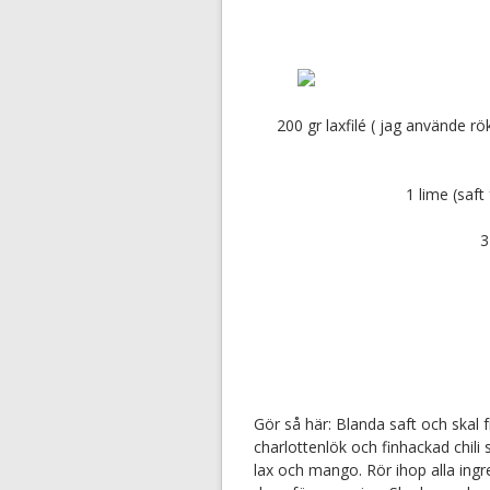
200 gr laxfilé ( jag använde rö
1 lime (saft
3
Gör så här: Blanda saft och skal fr
charlottenlök och finhackad chili 
lax och mango. Rör ihop alla ingred