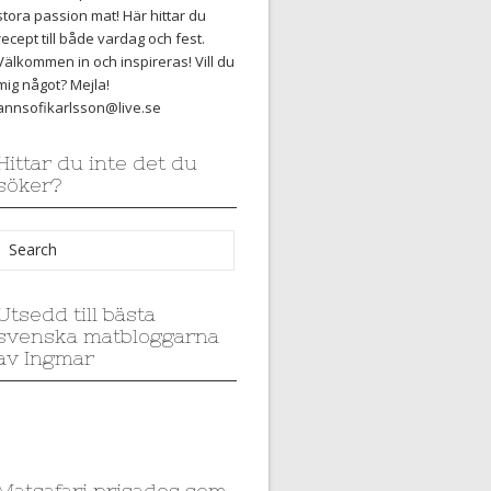
stora passion mat! Här hittar du
recept till både vardag och fest.
Välkommen in och inspireras! Vill du
mig något? Mejla!
annsofikarlsson@live.se
Hittar du inte det du
söker?
Utsedd till bästa
svenska matbloggarna
av Ingmar
Matsafari prisades som