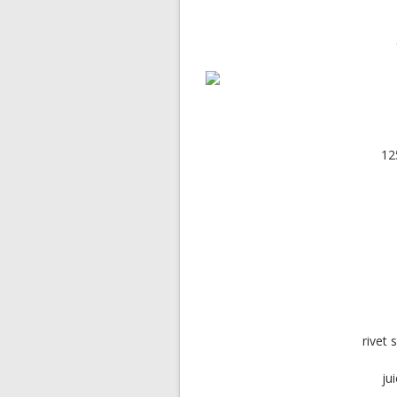
12
rivet 
ju