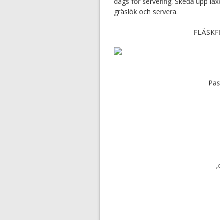
dags för servering. Skeda upp lax
gräslök och servera.
FLÄSKFI
Past
,