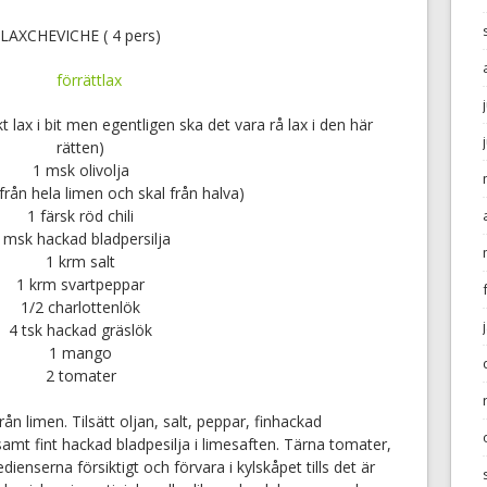
LAXCHEVICHE ( 4 pers)
kt lax i bit men egentligen ska det vara rå lax i den här
rätten)
1 msk olivolja
 från hela limen och skal från halva)
1 färsk röd chili
 msk hackad bladpersilja
1 krm salt
1 krm svartpeppar
1/2 charlottenlök
4 tsk hackad gräslök
1 mango
2 tomater
ån limen. Tilsätt oljan, salt, peppar, finhackad
samt fint hackad bladpesilja i limesaften. Tärna tomater,
ienserna försiktigt och förvara i kylskåpet tills det är