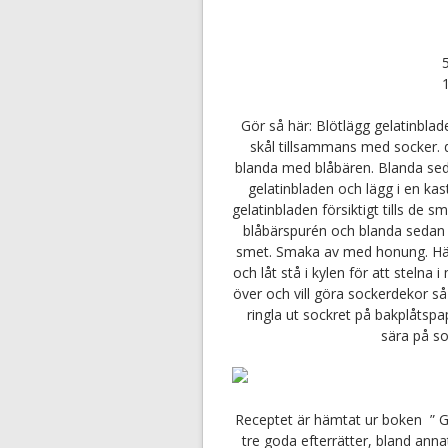
Gör så här: Blötlägg gelatinbladen
skål tillsammans med socker. 
blanda med blåbären. Blanda sed
gelatinbladen och lägg i en ka
gelatinbladen försiktigt tills de 
blåbärspurén och blanda sedan i
smet. Smaka av med honung. Häll
och låt stå i kylen för att stelna
över och vill göra sockerdekor s
ringla ut sockret på bakplåtspa
sära på s
Receptet är hämtat ur boken ” G
tre goda efterrätter, bland anna