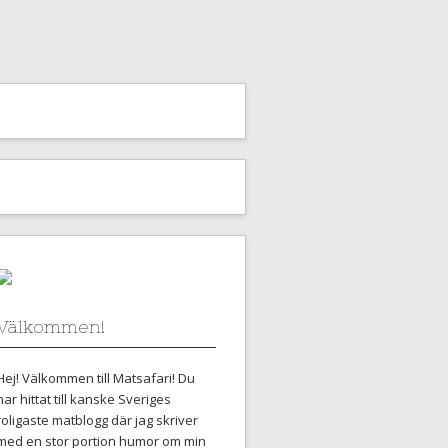
Välkommen!
Hej! Välkommen till Matsafari! Du
har hittat till kanske Sveriges
roligaste matblogg där jag skriver
med en stor portion humor om min