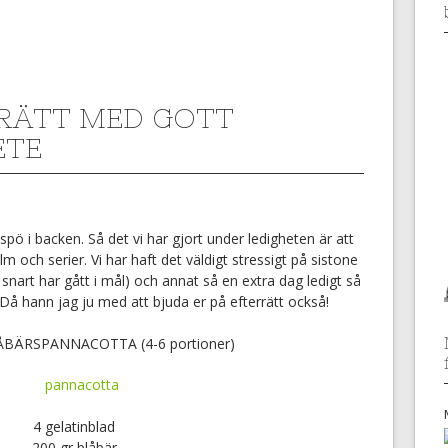
RÄTT MED GOTT
ETE
spö i backen. Så det vi har gjort under ledigheten är att
ilm och serier. Vi har haft det väldigt stressigt på sistone
nart har gått i mål) och annat så en extra dag ledigt så
å hann jag ju med att bjuda er på efterrätt också!
ÅBÄRSPANNACOTTA (4-6 portioner)
4 gelatinblad
200 gr blåbär