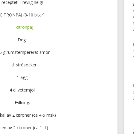
receptet! Trevlig helg!
CITRONPAJ (8-10 bitar)
Deg:
5
g rumstempererat smör
1
dl strösocker
1
ägg
4
dl vetemjöl
Fyllning:
skal av
2
citroner (ca 4-5 msk)
icen av
2
citroner (ca 1 dl)