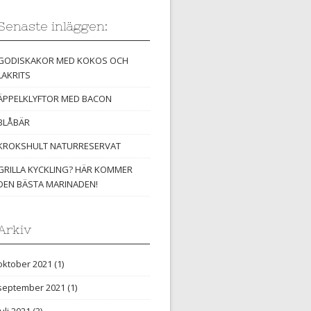
Senaste inläggen:
GODISKAKOR MED KOKOS OCH
LAKRITS
ÄPPELKLYFTOR MED BACON
BLÅBÄR
KROKSHULT NATURRESERVAT
GRILLA KYCKLING? HÄR KOMMER
DEN BÄSTA MARINADEN!
Arkiv
oktober 2021
(1)
september 2021
(1)
juli 2021
(3)