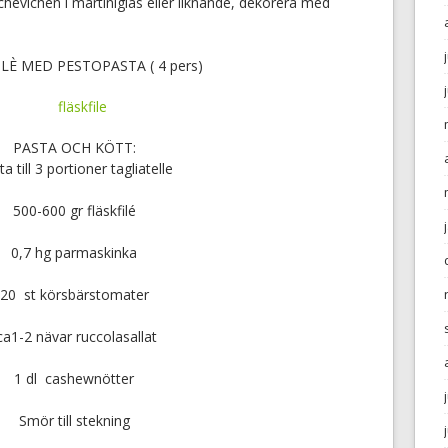
chevichen i martiniglas eller liknande, dekorera med
LÈ MED PESTOPASTA ( 4 pers)
PASTA OCH KÖTT:
a till 3 portioner tagliatelle
500-600 gr fläskfilé
0,7 hg parmaskinka
20 st körsbärstomater
ca1-2 nävar ruccolasallat
1 dl cashewnötter
Smör till stekning