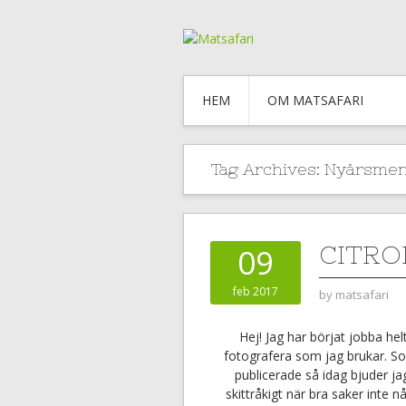
HEM
OM MATSAFARI
Tag Archives:
Nyårsme
CITRO
09
feb 2017
by
matsafari
Hej! Jag har börjat jobba hel
fotografera som jag brukar. So
publicerade så idag bjuder ja
skittråkigt när bra saker inte n