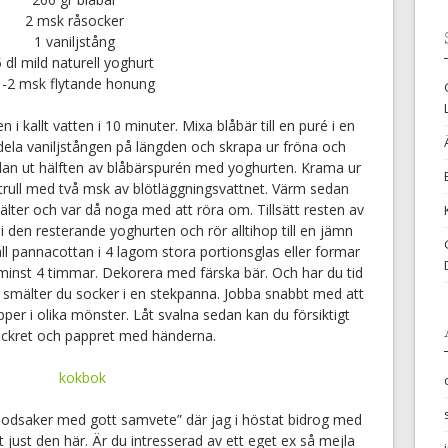
2 msk råsocker
1 vaniljstång
5 dl mild naturell yoghurt
1-2 msk flytande honung
 i kallt vatten i 10 minuter. Mixa blåbär till en puré i en
dela vaniljstången på längden och skrapa ur fröna och
an ut hälften av blåbärspurén med yoghurten. Krama ur
strull med två msk av blötläggningsvattnet. Värm sedan
smälter och var då noga med att röra om. Tillsätt resten av
 den resterande yoghurten och rör alltihop till en jämn
 pannacottan i 4 lagom stora portionsglas eller formar
 i minst 4 timmar. Dekorera med färska bär. Och har du tid
å smälter du socker i en stekpanna. Jobba snabbt med att
pper i olika mönster. Låt svalna sedan kan du försiktigt
ockret och pappret med händerna.
odsaker med gott samvete” där jag i höstat bidrog med
t just den här. Är du intresserad av ett eget ex så mejla