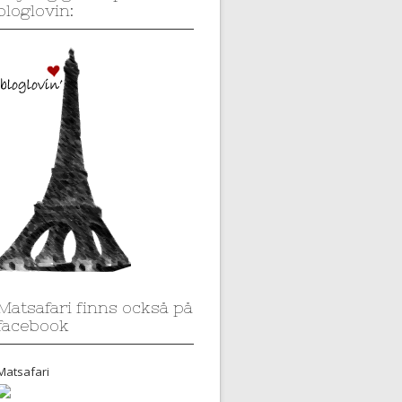
bloglovin:
Matsafari finns också på
facebook
Matsafari