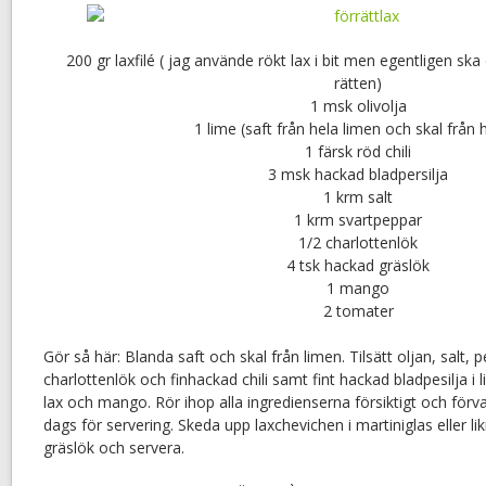
200 gr laxfilé ( jag använde rökt lax i bit men egentligen ska 
rätten)
1 msk olivolja
1 lime (saft från hela limen och skal från 
1 färsk röd chili
3 msk hackad bladpersilja
1 krm salt
1 krm svartpeppar
1/2 charlottenlök
4 tsk hackad gräslök
1 mango
2 tomater
Gör så här: Blanda saft och skal från limen. Tilsätt oljan, salt, 
charlottenlök och finhackad chili samt fint hackad bladpesilja i
lax och mango. Rör ihop alla ingredienserna försiktigt och förvara
dags för servering. Skeda upp laxchevichen i martiniglas eller 
gräslök och servera.