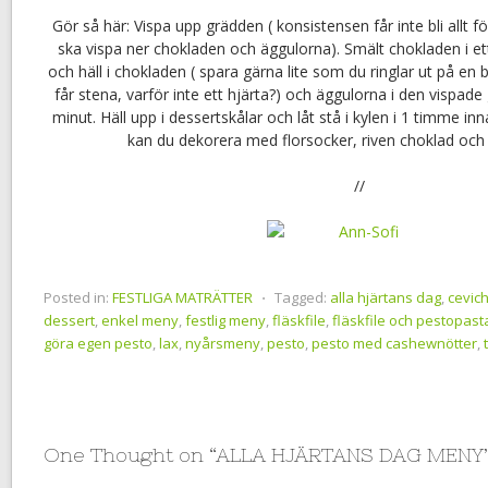
Gör så här: Vispa upp grädden ( konsistensen får inte bli allt 
ska vispa ner chokladen och äggulorna). Smält chokladen i ett
och häll i chokladen ( spara gärna lite som du ringlar ut på e
får stena, varför inte ett hjärta?) och äggulorna i den vispa
minut. Häll upp i dessertskålar och låt stå i kylen i 1 timme inn
kan du dekorera med florsocker, riven choklad och 
//
Posted in:
FESTLIGA MATRÄTTER
⋅
Tagged:
alla hjärtans dag
,
cevic
dessert
,
enkel meny
,
festlig meny
,
fläskfile
,
fläskfile och pestopast
göra egen pesto
,
lax
,
nyårsmeny
,
pesto
,
pesto med cashewnötter
,
One Thought on “
ALLA HJÄRTANS DAG MENY