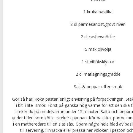
1 kruka basilika
8 dl parmesanost,grovt riven
2 dl cashewnötter
5 msk olivolja
1 st vitlöksklyftor
2 dl matlagningsgrädde
Salt & peppar efter smak
Gör så här: Koka pastan enligt anvisning på förpackningen. Stek 
i bit i lite smör. Först på ganska hög värme för att den ska 
steker du på medelvärme under 15 minuter. Salta och peppra 
under tiden som köttet steker i pannan. Kör basilika, parmesa
i en matberedare till en slät sås. Spara några hela blad av bas
till servering. Finhacka eller pressa ner vitlöken i peston oc