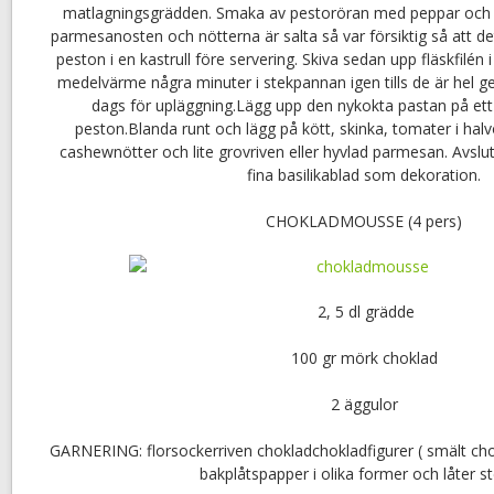
matlagningsgrädden. Smaka av pestoröran med peppar och eve
parmesanosten och nötterna är salta så var försiktig så att de
peston i en kastrull före servering. Skiva sedan upp fläskfilén 
medelvärme några minuter i stekpannan igen tills de är hel 
dags för upläggning.Lägg upp den nykokta pastan på ett s
peston.Blanda runt och lägg på kött, skinka, tomater i halv
cashewnötter och lite grovriven eller hyvlad parmesan. Avsl
fina basilikablad som dekoration.
CHOKLADMOUSSE (4 pers)
2, 5 dl grädde
100 gr mörk choklad
2 äggulor
GARNERING: florsockerriven chokladchokladfigurer ( smält cho
bakplåtspapper i olika former och låter st