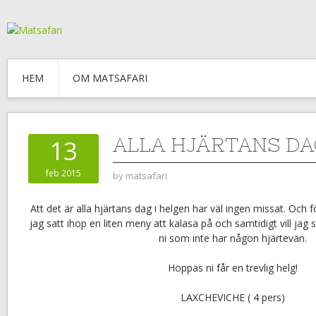
HEM
OM MATSAFARI
ALLA HJÄRTANS DA
13
feb 2015
by
matsafari
Att det är alla hjärtans dag i helgen har väl ingen missat. Och fö
jag satt ihop en liten meny att kalasa på och samtidigt vill jag s
ni som inte har någon hjärtevän.
Hoppas ni får en trevlig helg!
LAXCHEVICHE ( 4 pers)