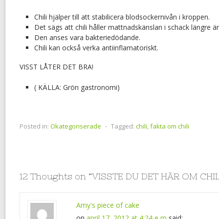
Chili hjälper till att stabilicera blodsockernivån i kroppen.
Det sägs att chili håller mattnadskänslan i schack längre än
Den anses vara bakteriedödande.
Chili kan också verka antiinflamatoriskt.
VISST LÅTER DET BRA!
( KÄLLA: Grön gastronomi)
Posted in:
Okategoriserade
⋅
Tagged:
chili
,
fakta om chili
12 Thoughts on “
VISSTE DU DET HÄR OM CHIL
Amy's piece of cake
on
april 17, 2012 at 4:24 e m
said: