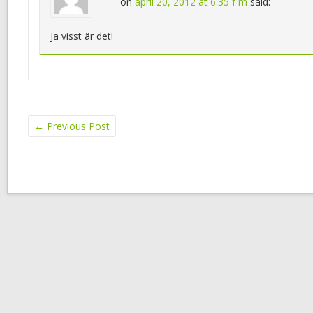
on
april 20, 2012 at 6:35 f m
said:
Ja visst är det!
←
Previous Post