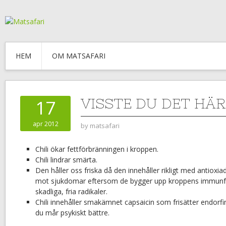
HEM
OM MATSAFARI
VISSTE DU DET HÄR
17
apr 2012
by
matsafari
Chili ökar fettförbränningen i kroppen.
Chili lindrar smärta.
Den håller oss friska då den innehåller rikligt med antiox
mot sjukdomar eftersom de bygger upp kroppens immunfö
skadliga, fria radikaler.
Chili innehåller smakämnet capsaicin som frisätter endorfin
du mår psykiskt bättre.