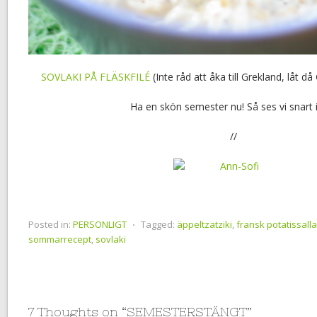
SOVLAKI PÅ FLÄSKFILÉ
(Inte råd att åka till Grekland, låt d
Ha en skön semester nu! Så ses vi snart 
//
Posted in:
PERSONLIGT
⋅
Tagged:
äppeltzatziki
,
fransk potatissall
sommarrecept
,
sovlaki
7 Thoughts on “
SEMESTERSTÄNGT
”