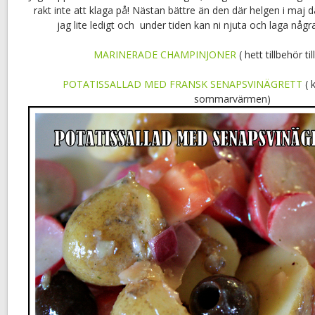
rakt inte att klaga på! Nästan bättre än den där helgen i maj d
jag lite ledigt och under tiden kan ni njuta och laga någr
MARINERADE CHAMPINJONER
( hett tillbehör til
POTATISSALLAD MED FRANSK SENAPSVINÄGRETT
( 
sommarvärmen)