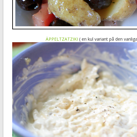
ÄPPELTZATZIKI
( en kul variant på den vanliga